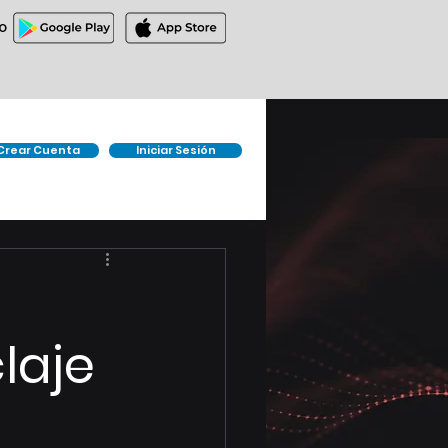
O
Crear Cuenta
Iniciar Sesión
laje