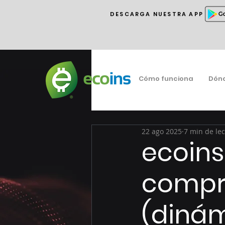
DESCARGA NUESTRA APP
Cómo funciona
Dón
22 ago 2025
7 min de le
ecoins
compro
(dinám