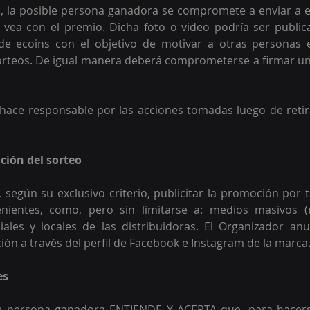
o, la posible persona ganadora se compromete a enviar a e
 vea con el premio. Dicha foto o video podría ser public
 de ecoins con el objetivo de motivar a otras personas e
orteos. De igual manera deberá comprometerse a firmar un
hace responsable por las acciones tomadas luego de retir
ción del sorteo
 según su exclusivo criterio, publicitar la promoción por 
ientes, como, pero sin limitarse a: medios masivos (ra
ciales y locales de las distribuidoras. El Organizador anu
ión a través del perfil de Facebook e Instagram de la marca
es
e persona ganadora ENTIENDE Y ACEPTA que, para hacers