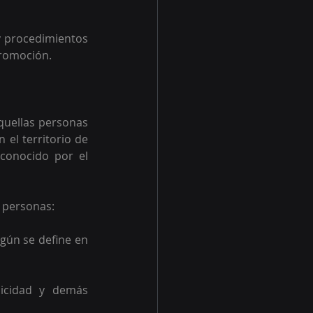
y procedimientos 
promoción.
quellas personas 
el territorio de 
conocido por el 
s personas:
gún se define en 
icidad y demás 