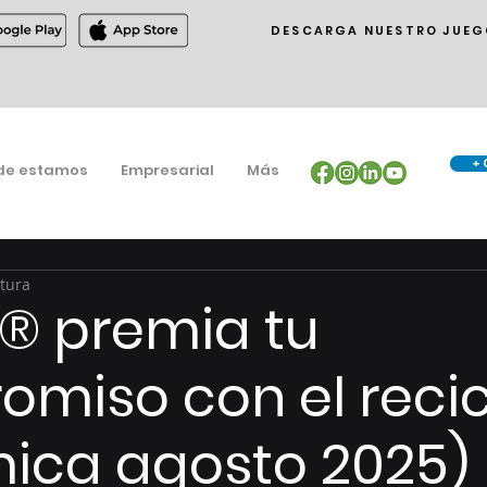
DESCARGA NUESTRO JUEG
+ 
de estamos
Empresarial
Más
ctura
® premia tu
miso con el recic
ica agosto 2025)