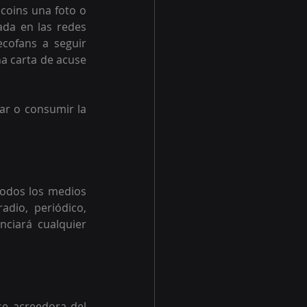
coins una foto o 
ada en las redes 
cofans a seguir 
a carta de acuse 
ar o consumir la 
todos los medios 
dio, periódico, 
nciará cualquier 
.
e acreedora del 