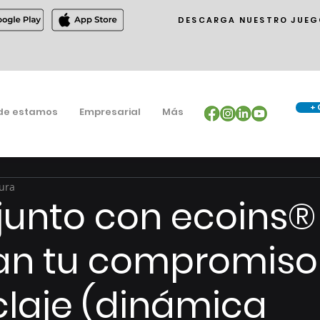
DESCARGA NUESTRO JUEG
+ 
de estamos
Empresarial
Más
tura
junto con ecoins®
an tu compromiso
iclaje (dinámica