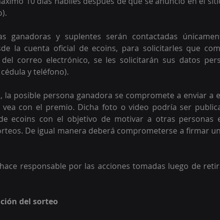
áximo 10 días hábiles después de que se anunció en el siti
).
as ganadoras y suplentes serán contactadas únicamen
de la cuenta oficial de ecoins, para solicitarles que com
 del correo electrónico, se les solicitarán sus datos pe
édula y teléfono).
o, la posible persona ganadora se compromete a enviar a e
 vea con el premio. Dicha foto o video podría ser public
 de ecoins con el objetivo de motivar a otras personas e
orteos. De igual manera deberá comprometerse a firmar un
hace responsable por las acciones tomadas luego de retir
ción del sorteo