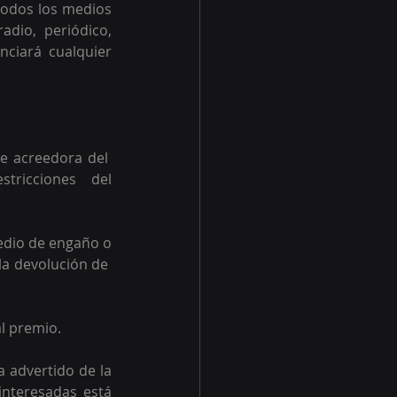
todos los medios 
dio, periódico, 
nciará cualquier 
 
 acreedora del  
tricciones  del 
edio de engaño o 
a devolución de  
l premio. 
 advertido de la 
interesadas está 