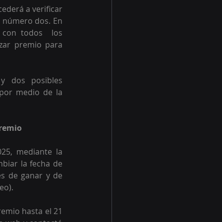
derá a verificar 
e número dos. En 
con todos  los 
izar premio para 
y dos posibles 
por medio de la 
premio
25, mediante la 
biar la fecha de 
s de ganar y de 
eo).
emio hasta el 21 