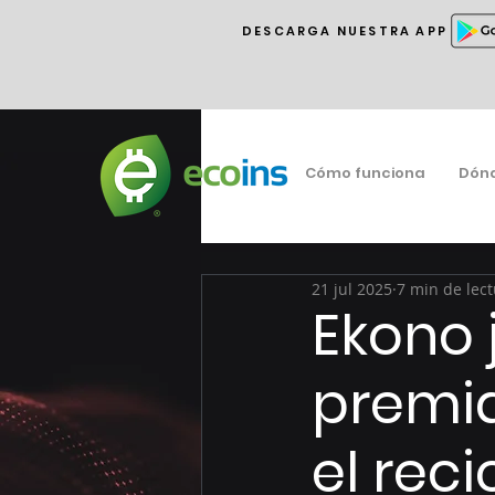
DESCARGA NUESTRA APP
Cómo funciona
Dón
21 jul 2025
7 min de lec
Ekono 
premi
el rec