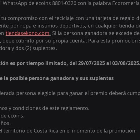
al WhatsApp de ecoins 8801-0326 con la palabra Ecoromería
r tu compromiso 
con el reciclaje con una tarjeta de regalo di
ente
 por ropa e insumos deportivos, en cualquier tienda del 
en 
tiendasekono.com
.
 Si la persona ganadora se excede de
o, debe cubrirlo por su propia cuenta. 
Para esta promoción se
ora y dos (2) suplentes.
ción es por tiempo limitado, del 29/07/2025 al 03/08/2025
 de la posible persona ganadora y sus suplentes
erada persona elegible para ganar el premio deberá cumpli
nos y condiciones de este reglamento.
de ecoins.
años.
el territorio de Costa Rica en el momento de la promoción.