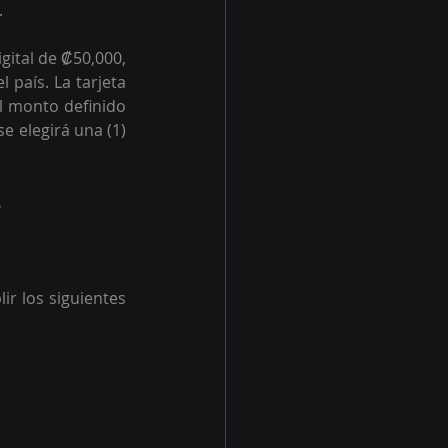
.
gital de 
₡50,000, 
país. La tarjeta 
l monto definido 
 elegirá una (1) 
.
r los siguientes 