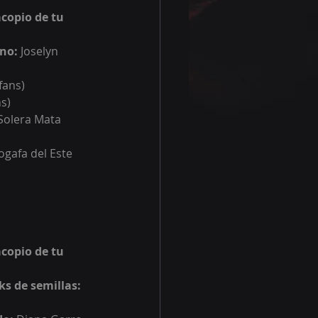
copio de tu 
no: 
Joselyn 
fans)
ns)
Solera Mata 
ogafa del Este 
copio de tu 
s de semillas: 