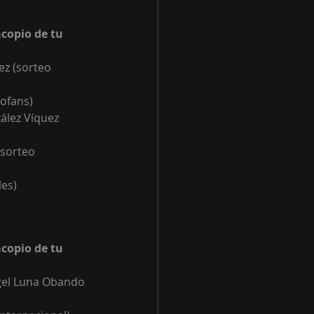
copio de tu 
ez (sorteo 
cofans)
ález Víquez 
(sorteo 
les
)
copio de tu 
el Luna Obando 