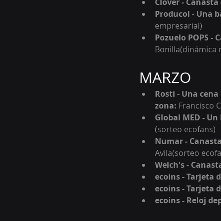
Clover - Canasta
Producol - Una b
empresarial)
Pozuelo POPS - C
Bonilla(dinámica 
MARZO
Rosti - Una cena
z
ona: 
Francisco 
Global MED - Un 
(sorteo e
cofans)
Numar - 
Canasta
Avila
(sorteo ecof
Welch's - 
Canasta
ecoins - Tarjeta 
ecoins - Tarjeta
ecoins - Reloj de