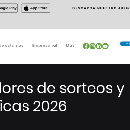
DESCARGA NUESTRO JUEG
+ 
de estamos
Empresarial
Más
res de sorteos y
icas 2026