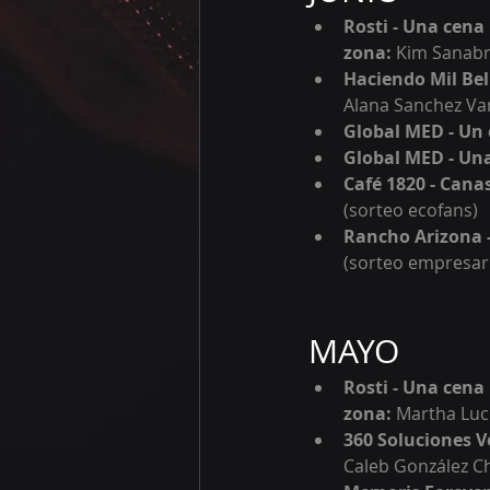
Rosti - Una cena
z
ona: 
Kim Sanabr
Haciendo Mil Bel
Alana Sanchez Var
Global MED - 
Un 
Global MED - 
Una
Café 1820 - Canas
(sorteo ecofans)
Rancho Arizona -
(sorteo empresari
MAYO
Rosti - Una cena
z
ona: 
Martha Luc
360 Soluciones V
Caleb González C