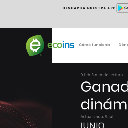
DESCARGA NUESTRA APP
Cómo funciona
Dón
9 feb
3 min de lectura
Ganado
dinám
Actualizado:
9 jul
JUNIO