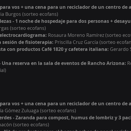
 para vos + una cena para un reciclador de un centro de a
ia Burgos 
(sorteo ecofans)
lezas - 1 noche de hospedaje para dos personas + desayu
gas (sorteo e
cofans)
electrocardiograma:
Rosaura Moreno Ramírez 
(sorteo eco
 sesión de fisioterapia
:
Priscilla Cruz García (sorteo ecofa
ta con productos Café 1820 y cafetera italiana: 
Gerardo 
 Una reserva en la sala de eventos de Rancho Arizona: 
R
al)
 para vos + una cena para un reciclador de un centro de a
ía Gómez Zuluaga 
(sorteo ecofans)
erdes - Zaranda para compost, humus de lombriz y 3 pack
hacón (sorteo e
cofans)