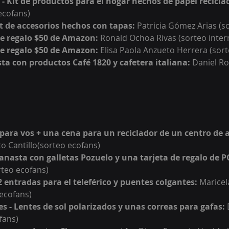
- 
Kit de productos para el hogar hechos de papel recicla
ecofans)
t de accesorios hechos con tapas
:
Patricia Gómez Arias (s
de regalo $50 de Amazon: 
Ronald Ochoa Rivas (sorteo inter
de regalo $50 de Amazon: 
Elisa Paola Anzueto Herrera (sort
ta con productos Café 1820 y cafetera italiana: 
Daniel R
 para vos + una cena para un reciclador de un centro de a
to Cantillo
(sorteo ecofans)
anasta con galletas Pozuelo y una tarjeta de regalo de P
rteo e
cofans)
2 entradas para el teleférico y puentes colgantes
:
Maricel
 ecofans)
s - 
Lentes de sol polarizados y unas correas para gafas
:
fans)