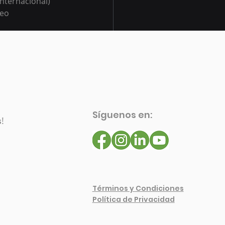
internacional)
teo 
les
)
uesada 
(dinámica redes 
Síguenos en:
s
!
Ver todo
Términos y Condiciones
Política de Privacidad