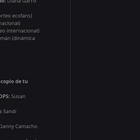
do:
Diana Garro 
orteo ecofans)
nacional)
eo internacional)
omán (dinámica 
copio de tu 
OPS: 
Susan 
a Sandí 
Danny Camacho 