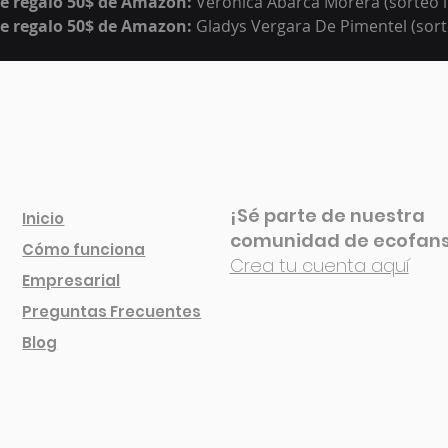
de regalo 50$ de Amazon: 
Veronica Abarca Morera
 (sorteo 
de regalo 50$ de Amazon: 
Gladys Vergara De Pimentel
 (sor
 de jugos: 
Juan Diego Alpízar Zúñiga (dinámica redes socia
set de 4 cafés de especialidad:
 María del Rocío Saborío Q
ociales)
rjeta de regalo de 50.000 colones:
Maria Obregón Villegas 
¡Sé parte de nuestra
Inicio
comunidad de ecofan
Cóm
o funciona
Crea tu cuenta aquí
Empresarial
Preguntas Frecuentes
Blog