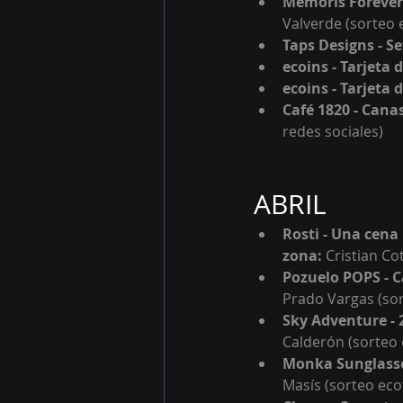
Memoris Forever 
Valverde 
(sorteo 
Taps Designs - 
Se
ecoins - Tarjeta 
ecoins - Tarjeta 
Café 1820 - Canas
redes sociales)
ABRIL
Rosti - Una cena
z
ona: 
Cristian Co
Pozuelo POPS - C
Prado Vargas (so
Sky Adventure - 
Calderón 
(sorteo
Monka Sunglasse
Masís (sorteo eco