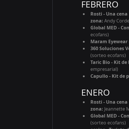
FEBRERO
Rosti - Una cena
z
ona: 
Andy Corde
Global MED - Con
e
cofans)
Maram Eyewear -
360 Soluciones Ve
(sorteo ecofans)
Taric Bio - Kit d
empresarial)
Capullo - Kit de 
ENERO
Rosti - Una cena
z
ona: 
Jeannette M
Global MED - Con
(sorteo e
cofans)