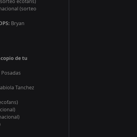
(sorteo ecofans)
nacional (sorteo 
OPS: 
Bryan 
copio de tu 
 Posadas 
abiola Tanchez 
ecofans)
cional)
nacional)
)