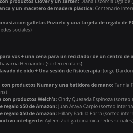
 con productos Clover y un sartén: 
Diana Escorcia Ugalde 
anca y un macetero de madera plástica:
 Centenario Inter
anasta con galletas Pozuelo y una tarjeta de regalo de P
redes sociales
)
 para vos + una cena para un reciclador de un centro de a
Chavarria Hernandez 
(sorteo ecofans)
lavado de oído + Una sesión de fisioterapia: 
Jorge Dardon
 con productos Numar y una batidora de mano
:
Tannia F
ans)
 con productos Welch's
:
Cindy Quesada Espinoza (sorteo 
de regalo $50 de Amazon: 
Juan Araya Carpio (sorteo interna
 de regalo $50 de Amazon:
 Hillary Badilla Parra (sorteo inter
portivo inteligente: 
Ayleen Zúñiga (dinámica redes sociales