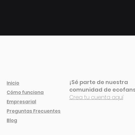
¡Sé parte de nuestra
Inicio
comunidad de ecofan
Cóm
o funciona
Crea tu cuenta aquí
Empresarial
Preguntas Frecuentes
Blog