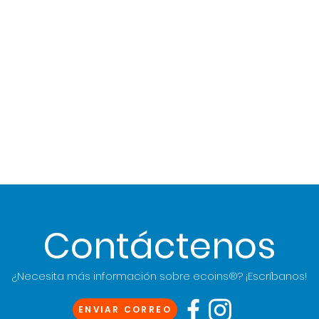
Contáctenos
¿Necesita más información sobre
ecoins®
? ¡Escríbanos!
ENVIAR CORREO