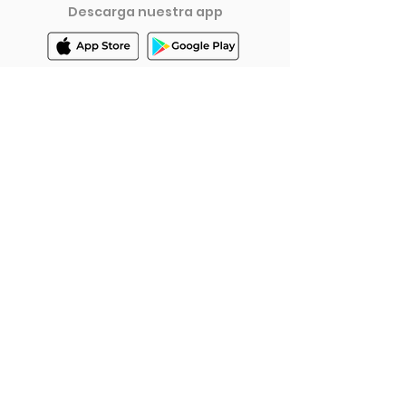
Quiros Sequeira (sorteo ecof
Descarga nuestra app
Inicio
Cóm
o funciona
Empresarial
Preguntas Frecuentes
Blog
Términos y Condiciones
Política de Privacidad
© 2023 ecoins® Todos los Derechos Reservados.
ecoins® es un proyecto de
Proxima Comunicación