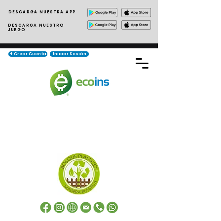
DESCARGA NUESTRA APP
DESCARGA NUESTRO
JUEGO
+ Crear Cuenta
Iniciar Sesión
Industria