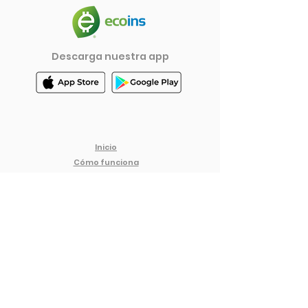
Descarga nuestra app
Inicio
Cóm
o funciona
Empresarial
Preguntas Frecuentes
Blog
Términos y Condiciones
Política de Privacidad
© 2023 ecoins® Todos los Derechos Reservados.
ecoins® es un proyecto de
Proxima Comunicación