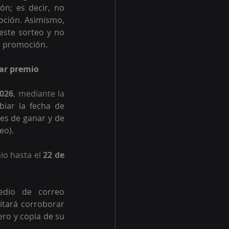
n; es decir, no 
ción. Asimismo, 
ste sorteo y no 
a promoción.
mar premio
2026
, mediante la 
iar la fecha de 
es de ganar y de 
eo).
o hasta el 
22 de 
dio de correo 
itará corroborar 
ro y copia de su 