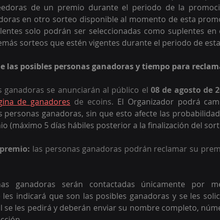
eedoras de un premio durante el periodo de la promoció
doras en otro sorteo disponible al momento de esta promo
lentes solo podrán ser seleccionadas como suplentes en e
emás sorteos que estén vigentes durante el periodo de est
de las posibles personas ganadoras y tiempo para recla
 ganadoras se anunciarán al público el 
08 de agosto de 
gina de ganadores
de ecoins. 
El Organizador podrá camb
s personas ganadoras, sin que esto afecte las probabilidad
io (máximo 5 días hábiles posterior a la finalización del sort
 premio:
 las personas ganadoras podrán reclamar su premi
nas ganadoras serán contactadas únicamente por me
 les indicará que son las posibles ganadoras y se les solic
al se les pedirá y deberán enviar su nombre completo, núme
ección.