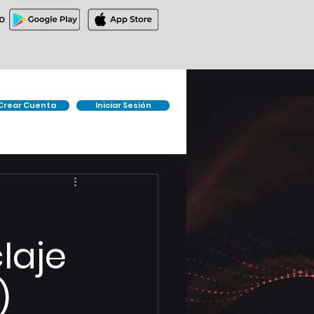
O
Crear Cuenta
Iniciar Sesión
laje
)