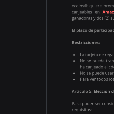
ecoins® quiere premi
canjeables en
Amaz
ganadoras y dos (2) s
El plazo de participa
Restricciones:
La tarjeta de rega
No se puede trans
ha canjeado el có
No se puede usar
Para ver todos los
Artículo 5. 
Elección 
Para poder ser consid
requisitos: