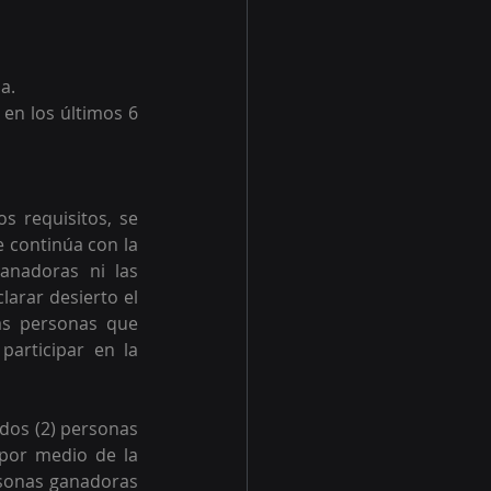
a.
en los últimos 6 
 requisitos, se 
 continúa con la 
nadoras ni las 
arar desierto el 
as personas que 
articipar en la 
dos (2) personas 
por medio de la 
rsonas ganadoras 