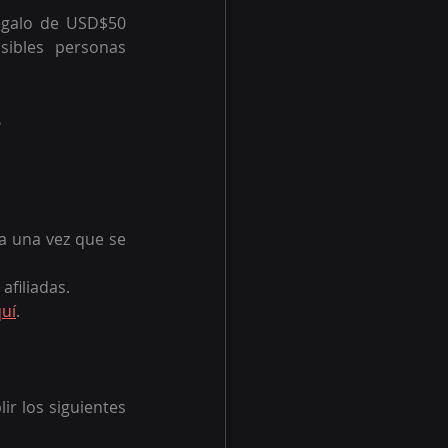
egalo de USD$50 
ibles personas 
 
a una vez que se 
filiadas.
uí
.
r los siguientes 