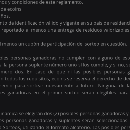
nos y condiciones de este reglamento.
de ecoins.
años.
o de identificación válido y vigente en su país de residenci
 reportado al menos una entrega de residuos valorizables 
 menos un cupón de participación del sorteo en cuestión.
ibles personas ganadoras no cumplen con alguno de estos
si la persona suplente número uno sí los cumple, y si no, se
mero dos. En caso de que ni las posibles personas ga
 todos los requisitos, ecoins se reserva el derecho de decl
 premio para sortear nuevamente a futuro. Ninguna de l
es ganadoras en el primer sorteo serán elegibles para p
dinámica se elegirán dos (2) posibles personas ganadoras y 
les personas ganadoras y suplentes serán seleccionadas 
 Sorteos, utilizando el formato aleatorio. Las posibles pe