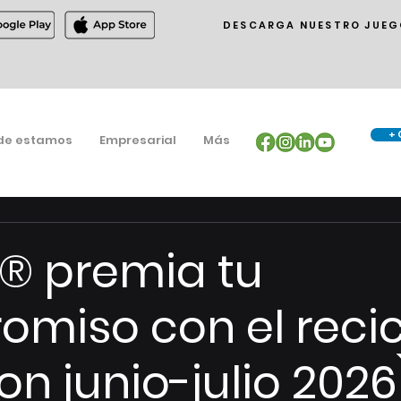
DESCARGA NUESTRO JUEG
+ 
de estamos
Empresarial
Más
® premia tu
miso con el recic
n junio-julio 2026