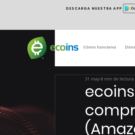
DESCARGA NUESTRA APP
Cómo funciona
Dón
31 may
8 min de lectura
ecoins
compro
(Amazo