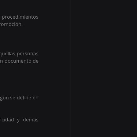
y procedimientos 
promoción.
quellas personas 
un documento de 
gún se define en 
icidad y demás 