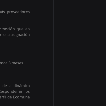
más proveedores 
romoción que en 
 o la asignación 
timos 3 meses.
 de la dinámica 
Responder en los 
erfil de Ecomuna 