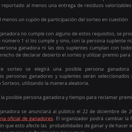
 reportado al menos una entrega de residuos valorizables 
l menos un cupón de participación del sorteo en cuestión
 ganadora no cumple con alguno de estos requisitos, se proce
e número 1 sí los cumple y sino, con la persona suplente n
persona ganadora ni las dos suplentes cumplan con todos 
erecho de declarar desierto el sorteo y utilizar premio para 
te sorteo se elegirá una posible persona ganadora 
les personas ganadores y suplentes serán seleccionados 
Sorteos, utilizando la manera aleatoria. 
e la posible persona ganadora y tiempo para reclamar prem
ganadora se anunciará al público el 22 de diciembre de 20
ina oficial de ganadores
. El organizador podrá cambiar la 
in que esto afecte las  probabilidades de ganar y de hacer e