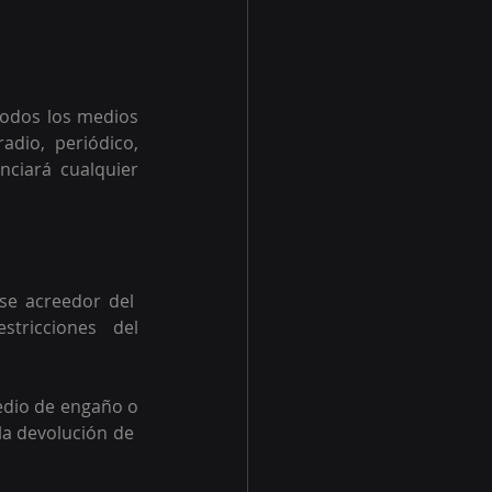
todos los medios 
dio, periódico, 
nciará cualquier 
 
e acreedor del  
tricciones  del 
edio de engaño o 
a devolución de  