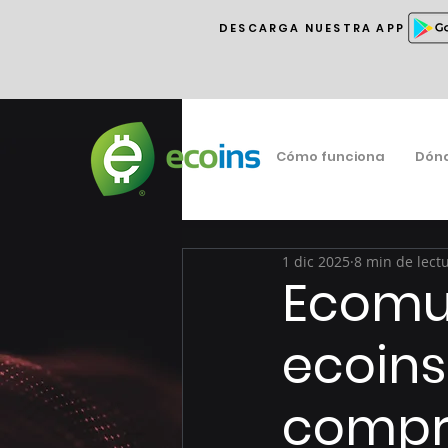
DESCARGA NUESTRA APP
Cómo funciona
Dón
1 dic 2025
8 min de lect
Ecomu
ecoins
compro