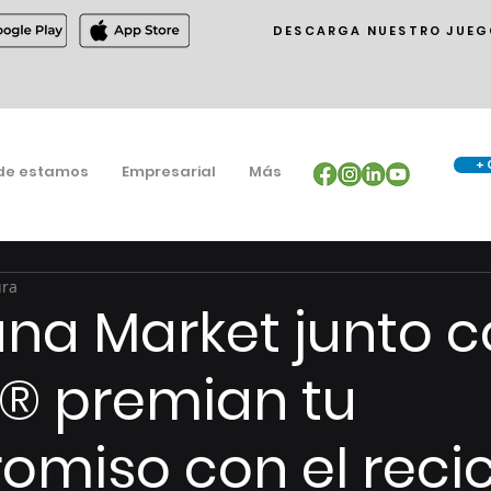
DESCARGA NUESTRO JUEG
+ 
de estamos
Empresarial
Más
ura
na Market junto c
® premian tu
miso con el recic