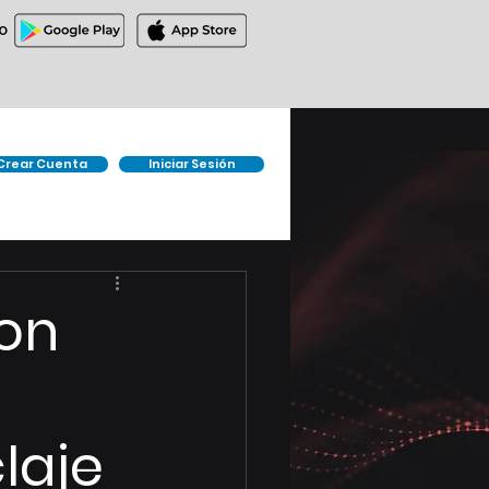
O
Crear Cuenta
Iniciar Sesión
on
laje