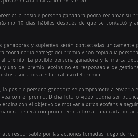
 posterior a la finalización del sorteo).
premio: la posible persona ganadora podrá reclamar su pr
áximo 10 días hábiles después de que se contactó y an
as ganadoras y suplentes serán contactadas únicamente 
ra coordinar la entrega del premio y con copia a la persona
al premio. La posible persona ganadora y la marca debe
a y uso del premio. ecoins no es responsable de gestiona
ostos asociados a esta ni al uso del premio. 
o, la posible persona ganadora se compromete a enviar a e
 vea con el premio. Dicha foto o video podría ser public
e ecoins con el objetivo de motivar a otros ecofans a seguir
l manera deberá comprometerse a firmar una carta de acus
hace responsable por las acciones tomadas luego de retir