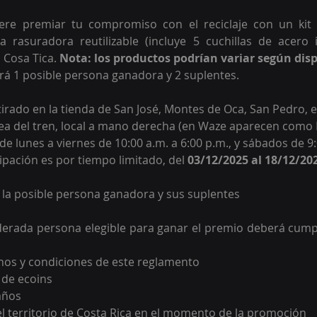
iere premiar tu compromiso con el reciclaje con un kit 
a rasuradora reutilizable (incluye 5 cuchillas de acero 
 Cosa Tica.
 Nota: los productos podrían variar según disp
irá 1 posible person
a ganadora y 2 suplentes. 
irado en la tienda de San José, Montes de Oca, San Pedro, en
nea del tren, local a mano derecha (en Waze aparecen com
 de lunes a viernes de 10:00 a.m. a 6:00 p.m., y sábados de 9:
cipación es por tiempo limitado, del 
03/12/2025 al 18/12/20
e la posible persona ganadora y sus suplentes
erada persona elegible para ganar el premio deberá cumpli
nos y condiciones de este reglamento
 de ecoins
años
el territorio de Costa Rica en el momento de la promoción