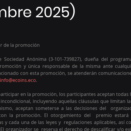
mbre 2025)
or de la promoción 
le Sociedad Anónima (3-101-739827), dueña del programa
romoción y única responsable de la misma ante cualquie
acionado con esta promoción, se atenderán comunicaciones
info@ecoins.eco
.
articipar en la promoción, los participantes aceptan todas l
ncondicional, incluyendo aquellas cláusulas que limitan la
mismo, aceptan someterse a las decisiones del  organizad
con la promoción. El otorgamiento del  premio estará c
 y cada una de las leyes y  regulaciones aplicables, así c
l organizador se  reserva el derecho de descalificar y/o exi