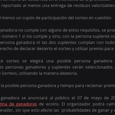
 reportado al menos una entrega de residuos valorizables 
l menos un cupón de participación del sorteo en cuestión
 ganadora no cumple con alguno de estos requisitos, se proce
e número 1 sí los cumple y sino, con la persona suplente n
persona ganadora ni las dos suplentes cumplan con todos 
erecho de declarar desierto el sorteo y utilizar premio para 
te sorteo se elegirá una posible persona ganadora 
les personas ganadores y suplentes serán seleccionados 
Sorteos, utilizando la manera aleatoria. 
e la posible persona ganadora y tiempo para reclamar prem
 ganadora se anunciará al público el 07 de mayo de 202
gina de ganadores
 de ecoins. El organizador podrá camb
anador, sin que esto afecte las  probabilidades de ganar y d