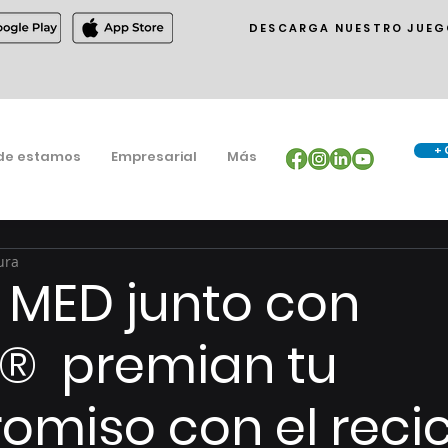
DESCARGA NUESTRO JUEG
+ 
de estamos
Empresarial
Más
ura
 MED junto con
s® premian tu
miso con el recic