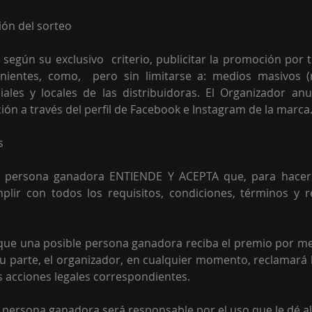
ión del sorteo
 según su exclusivo  criterio, publicitar la promoción por 
ientes, como,  pero sin limitarse a: medios masivos (ra
ciales y locales de las distribuidoras. El Organizador anu
ión a través del perfil de Facebook e Instagram de la marca.
s 
le persona ganadora ENTIENDE Y ACEPTA que, para hacers
lir con todos los requisitos, condiciones, términos y res
 
o que una posible persona ganadora reciba el premio por m
u parte, el organizador, en cualquier momento, reclamará l
s acciones legales correspondientes. 
le persona ganadora será responsable por el uso que le dé al