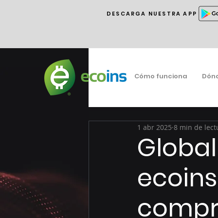
DESCARGA NUESTRA APP
Cómo funciona
Dón
1 abr 2025
8 min de lect
Global
ecoin
compro