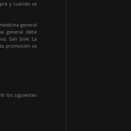
mpre y cuando se 
medicina general 
na general debe 
a, San José. La 
sta promoción se 
r los siguientes 