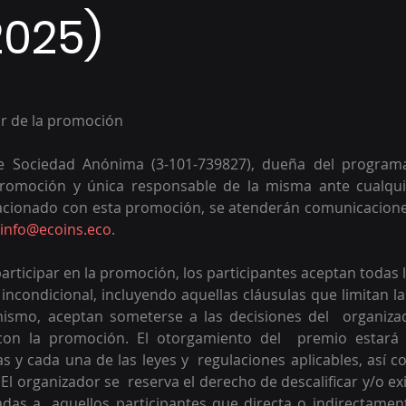
2025)
or de la promoción 
le Sociedad Anónima (3-101-739827), dueña del programa
romoción y única responsable de la misma ante cualquie
acionado con esta promoción, se atenderán comunicaciones
info@ecoins.eco
.
articipar en la promoción, los participantes aceptan todas l
ncondicional, incluyendo aquellas cláusulas que limitan la
mismo, aceptan someterse a las decisiones del  organizad
con la promoción. El otorgamiento del  premio estará c
 y cada una de las leyes y  regulaciones aplicables, así c
l organizador se  reserva el derecho de descalificar y/o exi
adas a  aquellos participantes que directa o indirectamen