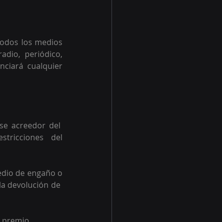
todos los medios 
dio, periódico, 
nciará cualquier 
 
e acreedor del  
tricciones  del 
edio de engaño o 
a devolución de  
 premio. 