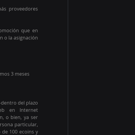
más proveedores 
romoción que en 
 o la asignación 
timos 3 meses
dentro del plazo 
promocional– suscribirse al Programa ecoins, por medio del sitio web en Internet 
, o bien, ya ser 
sona particular, 
 de 100 ecoins y 