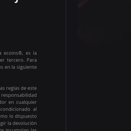
 ecoins®, es la 
r tercero. Para 
 en la siguiente 
as reglas de este 
 responsabilidad 
or en cualquier 
ondicionado al 
omo lo dispuesto 
gir la devolución 
te incumplan las 