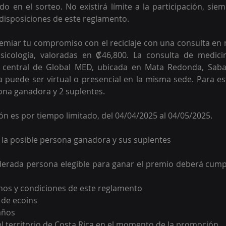
do en el sorteo. No existirá límite a la participación, sie
disposiciones de este reglamento.
miar tu compromiso con el reciclaje con una consulta en 
sicología, valoradas en ₡46,800. La consulta de medici
 central de Global MED, ubicada en Mata Redonda, Saban
a puede ser virtual o presencial en la misma sede. Para e
sona ganadora y 2 suplentes. 
ión es por tiempo limitado, del 04/04/2025 al 04/05/2025.
e la posible persona ganadora y sus suplentes
erada persona elegible para ganar el premio deberá cumpli
nos y condiciones de este reglamento
 de ecoins
años
el territorio de Costa Rica en el momento de la promoción