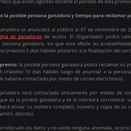
rteos que estén vigentes durante el periodo de esta promoc
de la posible persona ganadora y tiempo para reclamar 
ganadora se anunciará al público el 07 de noviembre de 20
gina de ganadores
 de ecoins. El Organizador podrá camb
e persona ganadora, sin que esto afecte las probabilidade
io (máximo 5 días hábiles posterior a la finalización del sort
 premio:
 la posible persona ganadora podrá reclamar su pr
 (máximo 10 días hábiles luego de anunciar a la persona
 de haberla contactado por medio de correo electrónico).
ganadora será contactada únicamente por medio de corre
que es la posible ganadora y se le solicitará corroborar su
eberá enviar su nombre completo, número y copia de su cé
antón, distrito).
rroborado los datos y no existe ninguna anomalía, se proce