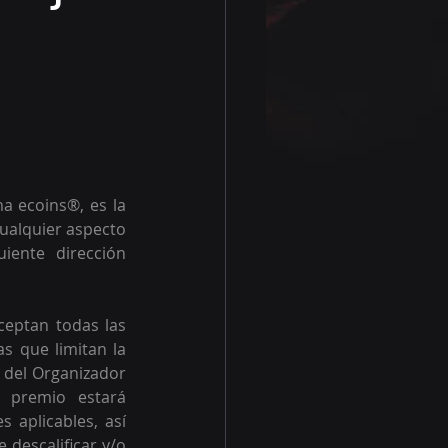
 ecoins®, es la 
ualquier aspecto 
ente dirección 
ceptan todas las 
s que limitan la 
 del Organizador 
 premio estará 
aplicables, así 
descalificar y/o 