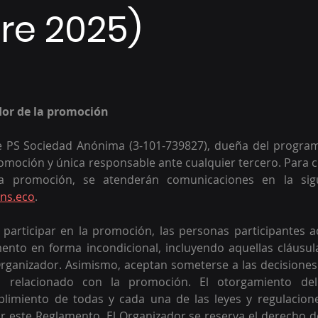
re 2025)
dor de la promoción 
e PS Sociedad Anónima (3-101-739827), dueña del programa
omoción y única responsable ante cualquier tercero. Para c
a promoción, se atenderán comunicaciones en la sigui
ns.eco
.
participar en la promoción, las personas participantes a
ento en forma incondicional, incluyendo aquellas cláusula
rganizador. Asimismo, aceptan someterse a las decisiones
o relacionado con la promoción. El otorgamiento del
limiento de todas y cada una de las leyes y regulaciones 
 este Reglamento. El Organizador se reserva el derecho de 