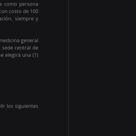
ma como persona 
con costo de 100 
ación, siempre y 
medicina general 
 sede central de 
 elegirá una (1) 
.
r los siguientes 