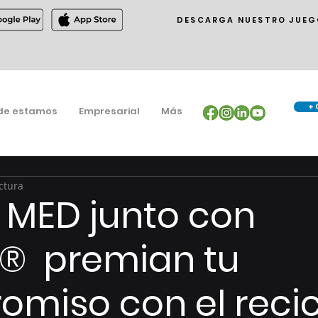
DESCARGA NUESTRO JUEG
+ 
de estamos
Empresarial
Más
ctura
 MED junto con
s® premian tu
miso con el recic