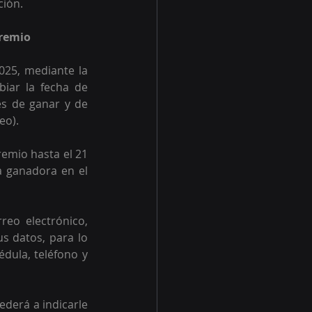
ión. 
premio
25, mediante la 
iar la fecha de 
s de ganar y de 
eo).
emio hasta el 21 
 ganadora en el 
o electrónico, 
s datos, para lo 
dula, teléfono y 
derá a indicarle 