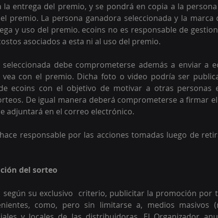
a la entrega del premio, y se pondrá en copia a la persona
el premio. 
La persona ganadora seleccionada y la marca 
rega y uso del premio. 
ecoins no es responsable de gestiona
ostos asociados a esta ni al uso del premio. 
 seleccionada debe comprometerse además a enviar a eco
 vea con el premio. Dicha foto o video podría ser public
 de ecoins con el objetivo de motivar a otras personas e
orteos. De igual manera deberá comprometerse a firmar el 
 le adjuntará en el correo electrónico.
hace responsable por las acciones tomadas luego de retir
ción del sorteo
 según su exclusivo  criterio, publicitar la promoción por 
ientes, como, pero sin limitarse a, medios masivos (ra
ciales y locales de las distribuidoras. El Organizador anu