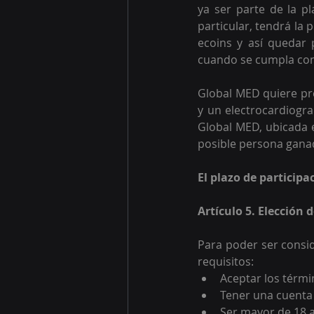
ya ser parte de la p
particular, tendrá la
ecoins y así quedar p
cuando se cumpla con 
Global MED quiere pre
y un electrocardiogra
Global MED, ubicada e
posible persona ganad
El plazo de participa
Artículo 5. Elección
Para poder ser consid
requisitos:
Aceptar los térmi
Tener una cuenta 
Ser mayor de 18 