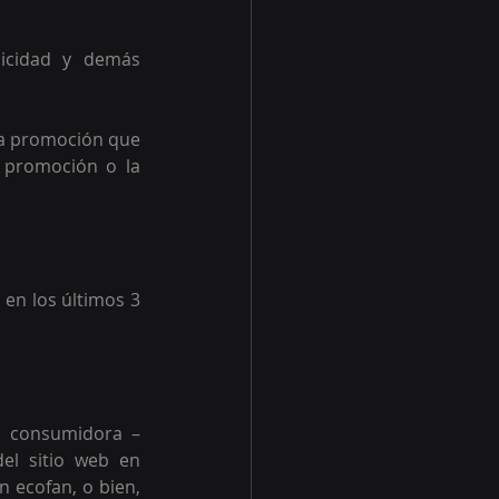
icidad y demás 
ta promoción que 
 promoción o la 
en los últimos 3 
a consumidora –
el sitio web en 
n ecofan, o bien, 