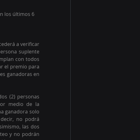
 los últimos 6 
derá a verificar 
persona suplente 
mplan con todos 
ar el premio para 
es ganadoras en 
os (2) personas 
or medio de la 
na ganadora solo 
ecir, no podrá 
imismo, las dos 
teo y no podrán 