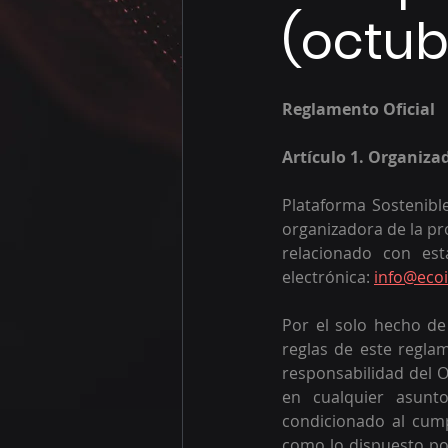
(octub
Reglamento Oficial 
Artículo 1. Organiza
Plataforma Sostenibl
organizadora de la pr
relacionado con est
electrónica: 
info@ecoi
Por el solo hecho de 
reglas de este reglam
responsabilidad del O
en cualquier asunt
condicionado al cump
como lo dispuesto por