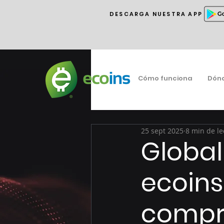
DESCARGA NUESTRA APP
Cómo funciona
Dón
25 sept 2025
8 min de le
Global
ecoin
compro