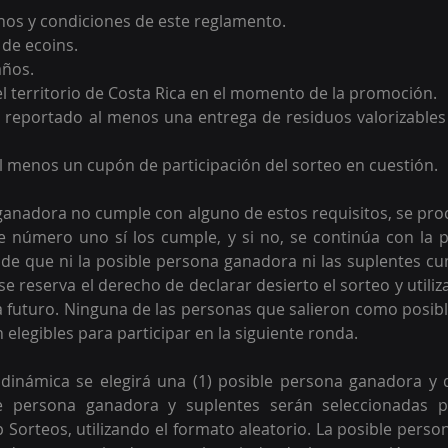
nos y condiciones de este reglamento.
de ecoins.
años.
el territorio de Costa Rica en el momento de la promoción.
 reportado al menos una entrega de residuos valorizables 
 menos un cupón de participación del sorteo en cuestión.
 ganadora no cumple con alguno de estos requisitos, se proce
e número uno sí los cumple, y si no, se continúa con la 
de que ni la posible persona ganadora ni las suplentes cu
 se reserva el derecho de declarar desierto el sorteo y utiliz
 futuro. Ninguna de las personas que salieron como posibl
 elegibles para participar en la siguiente ronda.
 dinámica se
 elegirá una (1) posible persona ganadora y d
e persona ganadora y suplentes serán seleccionadas p
Sorteos, utilizando el formato aleatorio. 
La posible perso