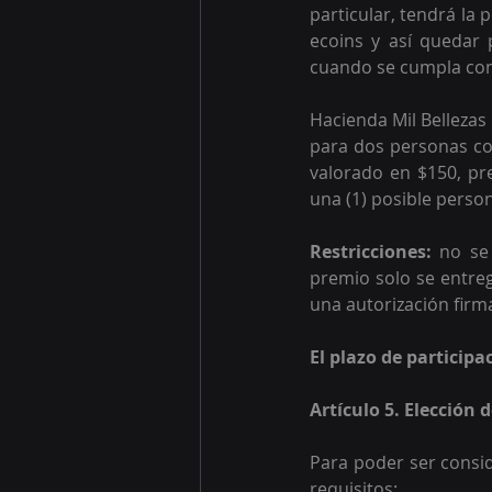
particular, tendrá la
ecoins y así quedar p
cuando se cumpla con 
Hacienda Mil Bellezas
para dos personas co
valorado en $150, pre
una (1) posible perso
Restricciones:
 no se 
premio solo se entreg
una autorización firm
El plazo de participa
Artículo 5. Elección
Para poder ser consid
requisitos: