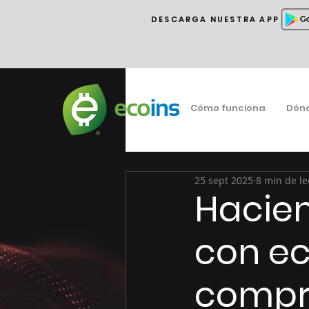
DESCARGA NUESTRA APP
Cómo funciona
Dón
25 sept 2025
8 min de le
Hacien
con ec
compro