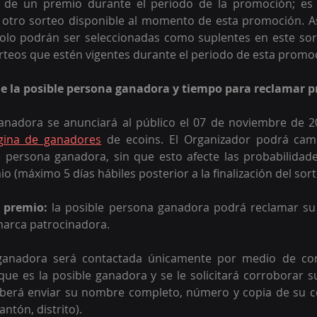
 de un premio durante el periodo de la promoción; es d
 otro sorteo disponible al momento de esta promoción. As
olo podrán ser seleccionadas como suplentes en este sor
rteos que estén vigentes durante el periodo de esta promo
de la posible persona ganadora y tiempo para reclamar 
anadora se anunciará al público el 07 de noviembre de 20
gina de ganadores
 de ecoins. El Organizador podrá camb
e persona ganadora, sin que esto afecte las probabilidade
io (máximo 5 días hábiles posterior a la finalización del sort
l premio:
 la posible persona ganadora podrá reclamar su 
marca patrocinadora.
ganadora será contactada únicamente por medio de corre
que es la posible ganadora y se le solicitará corroborar su
eberá enviar su nombre completo, número y copia de su cé
antón, distrito).