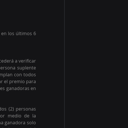
en los últimos 6 
derá a verificar 
persona suplente 
mplan con todos 
ar el premio para 
es ganadoras en 
os (2) personas 
or medio de la 
na ganadora solo 