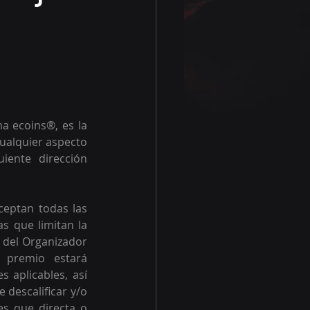
 ecoins®, es la 
ualquier aspecto 
ente dirección 
ceptan todas las 
s que limitan la 
 del Organizador 
 premio estará 
 aplicables, así 
descalificar y/o 
es que directa o 