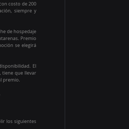
con costo de 200 
ación, siempre y 
che de hospedaje 
tarenas. Premio 
oción se elegirá 
sponibilidad. El 
tiene que llevar 
l premio.
.
r los siguientes 