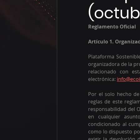
(octub
Reglamento Oficial 
Artículo 1. Organiza
Plataforma Sostenibl
organizadora de la pr
relacionado con est
electrónica: 
info@ecoi
Por el solo hecho de 
reglas de este reglam
responsabilidad del O
en cualquier asunt
condicionado al cumpl
como lo dispuesto por
exigir la devolución 