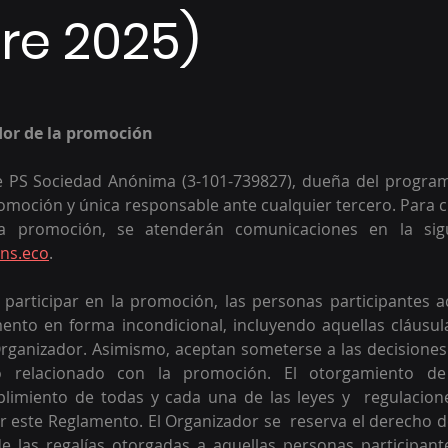
re 2025)
dor de la promoción 
e PS Sociedad Anónima (3-101-739827), dueña del programa
omoción y única responsable ante cualquier tercero. Para c
a promoción, se atenderán comunicaciones en la sigui
ns.eco
.
participar en la promoción, las personas participantes a
ento en forma incondicional, incluyendo aquellas cláusula
rganizador. Asimismo, aceptan someterse a las decisiones
o relacionado con la promoción. El otorgamiento de
imiento de todas y cada una de las leyes y  regulaciones
 este Reglamento. El Organizador se  reserva el derecho de 
de las regalías otorgadas a aquellas personas participant