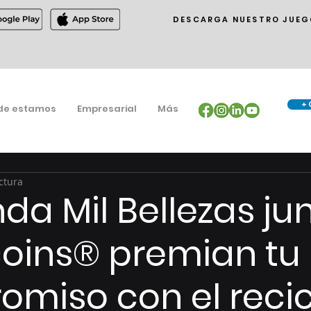
DESCARGA NUESTRO JUEG
+ 
de estamos
Empresarial
Más
ctura
da Mil Bellezas ju
oins® premian tu
miso con el recic