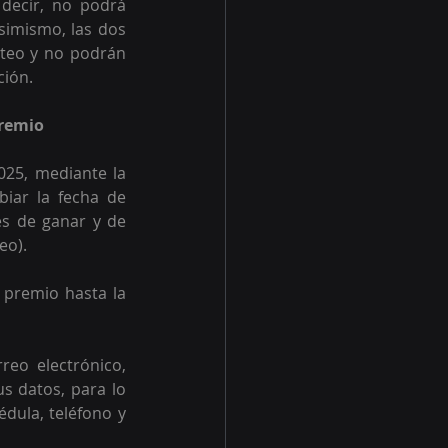
ecir, no podrá 
imismo, las dos 
teo y no podrán 
ción.
premio
25, mediante la 
iar la fecha de 
s de ganar y de 
eo).
premio hasta la 
o electrónico, 
s datos, para lo 
dula, teléfono y 