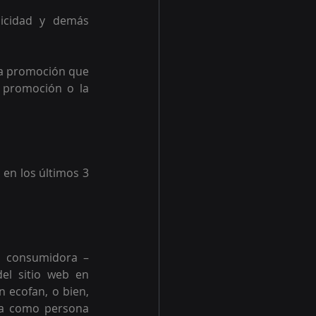
icidad y demás 
ta promoción que 
 promoción o la 
en los últimos 3 
a consumidora –
el sitio web en 
 ecofan, o bien, 
ma como persona 