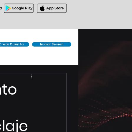
O
Crear Cuenta
Iniciar Sesión
nto
laje