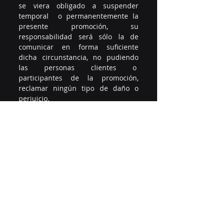
se viera obligado a suspender 
temporal  o permanentemente la 
presente promoción, su 
responsabilidad será sólo la de 
comunicar en forma suficiente 
dicha circunstancia, no pudiendo 
las personas clientes o  
participantes de la promoción, 
reclamar ningún tipo de daño o 
perjuicio. 
Liberación de responsabilidad 
Artículo 17.-
 En caso de resultar 
necesario, el Organizador se 
reserva el derecho de  modificar, 
ampliar y/o aclarar, sin previo aviso, 
las presentes condiciones y/o 
cualquiera  de los procedimientos, 
antes o durante el desarrollo de la 
presente promoción. 