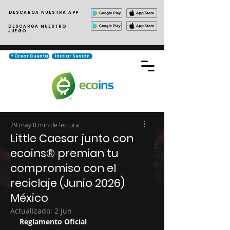
DESCARGA NUESTRA APP
DESCARGA NUESTRO
JUEGO
+ Crear Cuenta
Iniciar Sesión
29 may
8 min de lectura
Little Caesar junto con
ecoins® premian tu
compromiso con el
reciclaje (Junio 2026)
México
Actualizado:
2 jun
Reglamento Oficial 