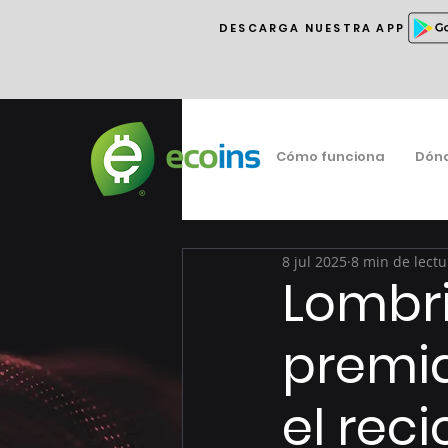
DESCARGA NUESTRA APP
Cómo funciona
Dón
8 jul 2025
8 min de lectu
Lombri
premi
el reci