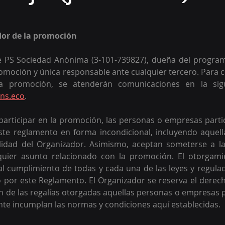
dor de la promoción 
e PS Sociedad Anónima (3-101-739827), dueña del programa
omoción y única responsable ante cualquier tercero. Para c
a promoción, se atenderán comunicaciones en la sigui
ns.eco
.
participar en la promoción, las personas o empresas parti
ste reglamento en forma incondicional, incluyendo aquell
ilidad del Organizador. Asimismo, aceptan someterse a las
quier asunto relacionado con la promoción. El otorgami
l cumplimiento de todas y cada una de las leyes y regulaci
 por este Reglamento. El Organizador se reserva el derecho
ión de las regalías otorgadas aquellas personas o empresas p
nte incumplan las normas y condiciones aquí establecidas.