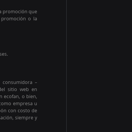
ta promoción que 
 promoción o la 
ses.
a consumidora –
el sitio web en 
 ecofan, o bien, 
 como empresa u 
pón con costo de 
pación, siempre y 