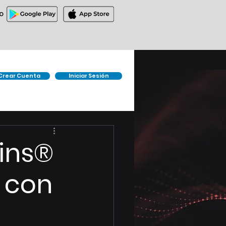
O
Crear Cuenta
Iniciar Sesión
oins®
 con