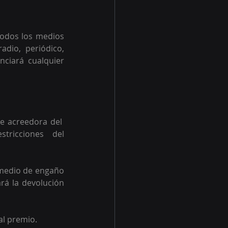
todos los medios 
dio, periódico, 
nciará cualquier 
 
 acreedora del  
tricciones  del 
medio de engaño 
á la devolución 
al premio. 