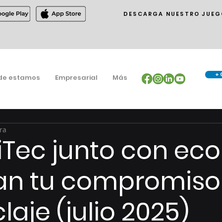
DESCARGA NUESTRO JUEG
+ 
de estamos
Empresarial
Más
ra
Tec junto con ec
an tu compromiso
claje (julio 2025)