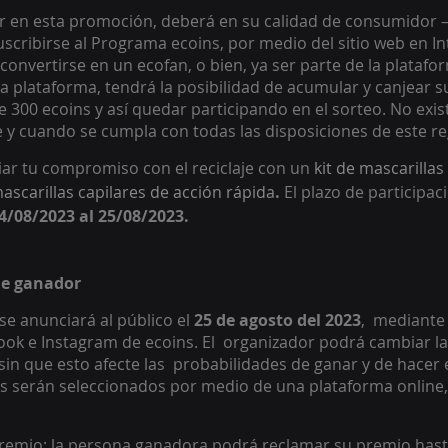
r en esta promoción, deberá en su calidad de consumidor –
scribirse al Programa ecoins, por medio del sitio web en In
 convertirse en un ecofan, o bien, ya ser parte de la plataf
la plataforma, tendrá la posibilidad de acumular y canjear s
300 ecoins y así quedar participando en el sorteo. No existir
e y cuando se cumpla con todas las disposiciones de este r
iar tu compromiso con el reciclaje con un
 kit de mascarilla
scarillas capilares de acción rápida
.
El plazo de participac
4/08/2023 al 25/08/2023. 
de ganador 
e anunciará al público el 
25 de agosto del 2023
,  mediante
ook e Instagram de ecoins. El  organizador podrá cambiar la
in que esto afecte las  probabilidades de ganar y de hacer e
 serán seleccionados por medio de una plataforma online, u
premio: la persona ganadora podrá reclamar su premio hast