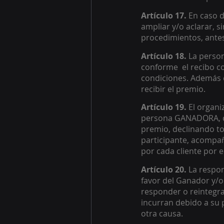
Artículo 17.
 En caso d
ampliar y/o aclarar, s
procedimientos, antes
Artículo 18.
 La perso
conforme  el recibo co
condiciones. Además d
recibir el premio. 
Artículo 19.
 El organi
persona GANADORA, con
premio, declinando tod
participante, acompañ
por cada cliente por e
Artículo 20.
 La respon
favor del Ganador y/
responder o reintegra
incurran debido a su 
otra causa. 