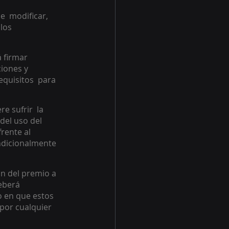
e  modificar, 
los 
 firmar 
iones y  
quisitos  para 
 sufrir  la 
el uso del 
rente al 
ndicionalmente 
ón del premio a 
eberá 
o en que estos 
por cualquier 