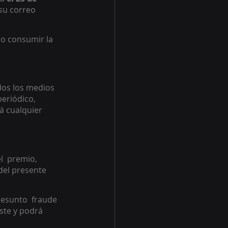
su correo 
 o consumir la 
dos los medios 
eriódico, 
rá cualquier 
  premio, 
del presente 
esunto  fraude 
ste y podrá 