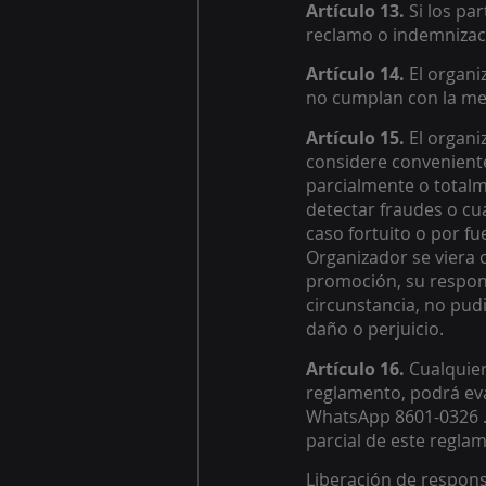
Artículo 13. 
Si los pa
reclamo o indemnizaci
Artículo 14.
 El organ
no cumplan con la mec
Artículo 15.
 El organ
considere conveniente
parcialmente o totalm
detectar fraudes o cua
caso fortuito o por fu
Organizador se viera
promoción, su respons
circunstancia, no pudi
daño o perjuicio. 
Artículo 16. 
Cualquier
reglamento, podrá eva
WhatsApp 8601-0326 . 
parcial de este regla
Liberación de respons