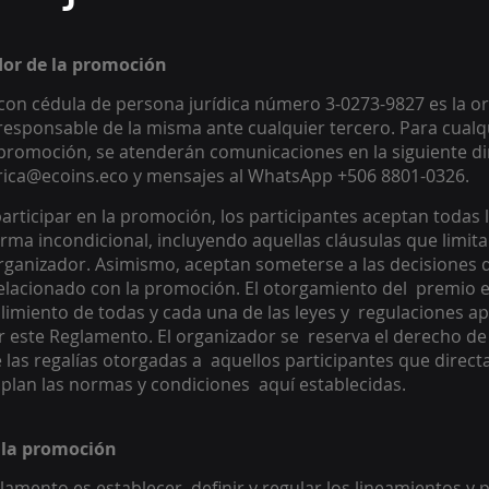
dor de la promoción 
on cédula de persona jurídica número 3-0273-9827 es la o
responsable de la misma ante cualquier tercero. Para cualq
promoción, se atenderán comunicaciones en la siguiente di
arica@ecoins.eco y mensajes al WhatsApp +506 8801-0326.
articipar en la promoción, los participantes aceptan todas l
rma incondicional, incluyendo aquellas cláusulas que limitan
rganizador. Asimismo, aceptan someterse a las decisiones d
elacionado con la promoción. El otorgamiento del  premio e
miento de todas y cada una de las leyes y  regulaciones apli
 este Reglamento. El organizador se  reserva el derecho de d
e las regalías otorgadas a  aquellos participantes que directa
lan las normas y condiciones  aquí establecidas. 
e la promoción
glamento es establecer, definir y regular los lineamientos y