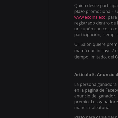
Quien desee participa
plazo promocional– su
www.ecoins.eco
, para
registrado dentro de 
un cupón con costo de 
participación, siempr
Oli Salón quiere prem
mamá que incluye 7 ma
tiempo limitado, del 
0
Artículo 5. Anuncio 
La persona ganadora s
en la página de Faceb
anuncio del ganador, s
premio. Los ganadores
manera  aleatoria. 
Plazo para canje del 