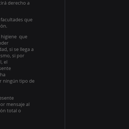
tirá derecho a 
 facultades que 
ón. 
 higiene  que 
nder 
, si se llega a 
smo, si por 
, el 
sente 
ha 
r ningún tipo de 
esente 
or mensaje al 
ón total o 