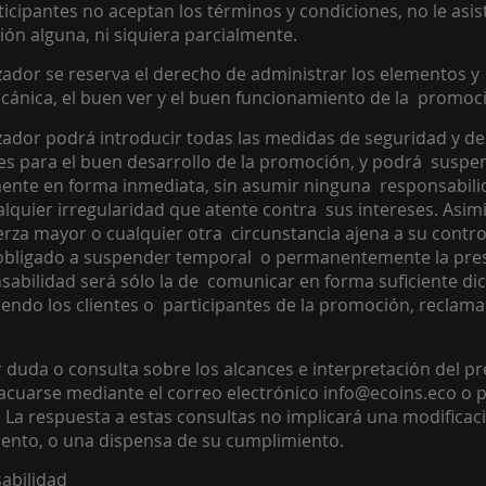
rticipantes no aceptan los términos y condiciones, no le asis
ón alguna, ni siquiera parcialmente. 
izador se reserva el derecho de administrar los elementos y 
ánica, el buen ver y el buen funcionamiento de la  promoci
izador podrá introducir todas las medidas de seguridad y de
s para el buen desarrollo de la promoción, y podrá  suspe
ente en forma inmediata, sin asumir ninguna  responsabilidad
lquier irregularidad que atente contra  sus intereses. Asimi
erza mayor o cualquier otra  circunstancia ajena a su control
 obligado a suspender temporal  o permanentemente la pre
abilidad será sólo la de  comunicar en forma suficiente dic
endo los clientes o  participantes de la promoción, reclama
 duda o consulta sobre los alcances e interpretación del pr
cuarse mediante el correo electrónico info@ecoins.eco o p
La respuesta a estas consultas no implicará una modificaci
mento, o una dispensa de su cumplimiento.
abilidad 