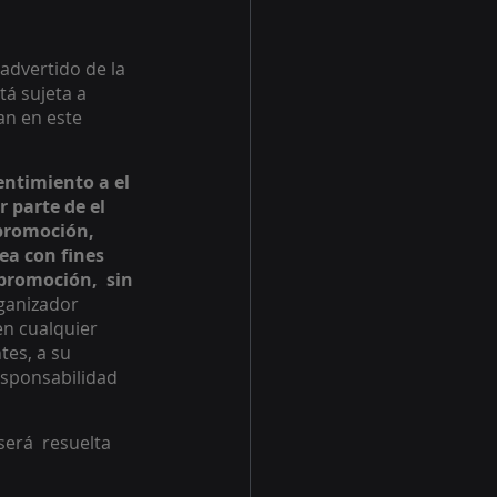
advertido de la 
tá sujeta a 
an en este 
ntimiento a el  
 parte de el 
promoción,  
ea con fines 
promoción,  sin 
ganizador 
en cualquier 
es, a su 
responsabilidad 
erá  resuelta 