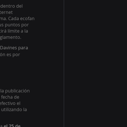
dentro del 
ternet
orma. Cada ecofan 
us puntos por 
á límite a la 
eglamento. 
s Davines para 
ión es por 
 la publicación 
 fecha de 
fectivo el 
tilizando la 
a 
el 25 de 