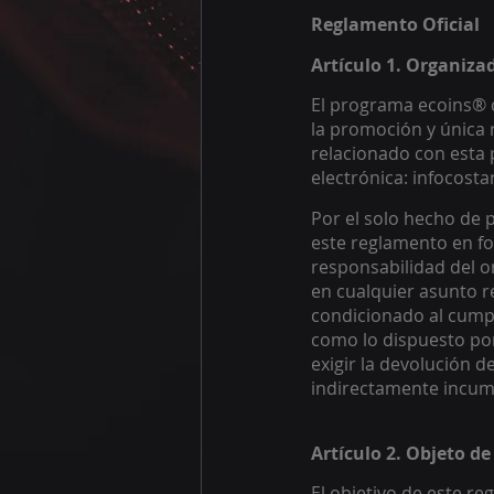
Reglamento Oficial 
Artículo 1. Organiza
El programa ecoins® c
la promoción y única 
relacionado con esta 
electrónica: infocost
Por el solo hecho de p
este reglamento en fo
responsabilidad del o
en cualquier asunto r
condicionado al cumpli
como lo dispuesto por
exigir la devolución d
indirectamente incump
Artículo 2. Objeto d
El objetivo de este re