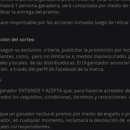
 Habrá 1 persona ganadora, será contactada por medio de 
inar la entrega del premio. 
hace responsable por las acciones tomadas luego de retirar
ción del sorteo
según su exclusivo  criterio, publicitar la promoción por to
entes, como,  pero sin limitarse a: medios masivos (radio, p
iales y locales  de las distribuidoras. El Organizador anuncia
ón  a través del perfil de Facebook de la marca. 
s 
 ganador ENTIENDE Y ACEPTA que, para hacerse acreedor del
dos los requisitos, condiciones, términos y restricciones  
 que un ganador reciba el premio por medio de engaño o pr
izador, en cualquier momento, reclamará la devolución de  e
gales correspondientes. 