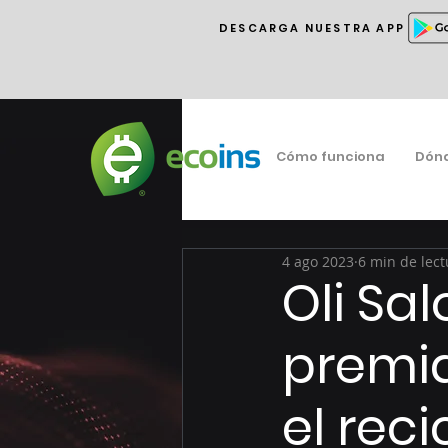
DESCARGA NUESTRA APP
Cómo funciona
Dón
4 ago 2023
6 min de lect
Oli Sa
premi
el reci