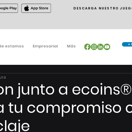
DESCARGA NUESTRO JUEG
+ 
de estamos
Empresarial
Más
ura
lon junto a ecoins®
a tu compromiso 
claje