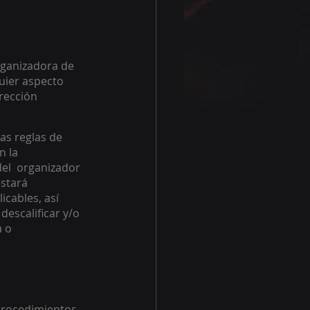
rganizadora de 
uier aspecto 
rección 
as reglas de 
 la 
el  organizador 
stará 
cables, así 
escalificar y/o 
 o 
 procedimientos 