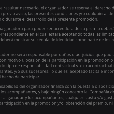
e resultar necesario, el organizador se reserva el derecho d
in previo aviso, las presentes condiciones y/o cualquiera  de 
 o durante el desarrollo de la presente promoción. 
na ganadora para poder ser acreedora de su premio deberá
rrespondiente en el cual estará aceptando todas las limitac
eberá mostrar su cédula de identidad como parte de los re
zador no será responsable por daños o perjuicios que pudiere
 motivo u ocasión de la participación en la promoción o d
o tipo de responsabilidad contractual y  extracontractual f
antes, y/o sus sucesores, lo que es  aceptado tácita e inco
l hecho de participar. 
sabilidad del organizador finaliza con la puesta a disposici
o los acompañantes, y bajo ningún concepto la  Compañía d
r al ganador y los acompañantes, cualquier  costo y/o gast
participación en la promoción y/o  obtención del premio, ni 