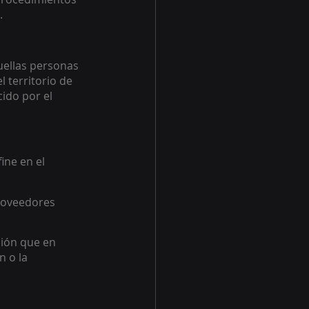
.
uellas personas 
 territorio de 
ido por el 
ine en el 
roveedores 
ión que en 
 o la 