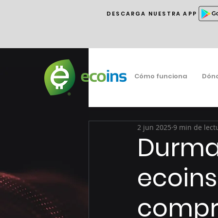
DESCARGA NUESTRA APP
Cómo funciona
Dón
2 jun 2025
9 min de lect
Durman
ecoins
compro