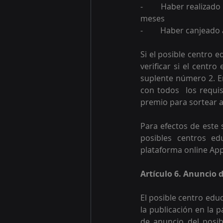
-	Haber realizado y reportado al menos una entrega de residuos valorizables en los últimos 6 
meses
-	Haber canjeado
Si el posible centro 
verificar si el centr
suplente número 2. En
con todos  los requis
premio para sortear a
Para efectos de este 
posibles centros ed
plataforma online App 
Artículo 6. Anuncio 
El posible centro edu
la publicación en la 
de anuncio del posib