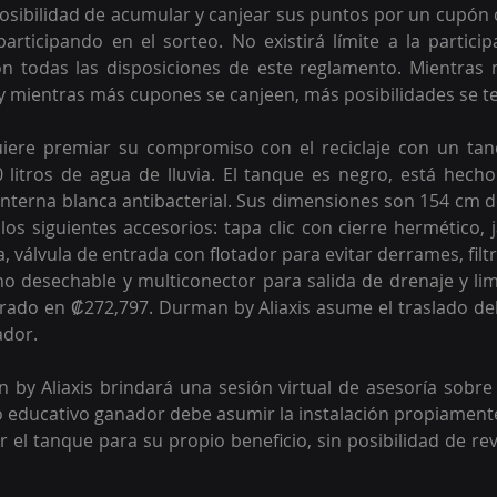
posibilidad de acumular y canjear sus puntos por un cupón 
articipando en el sorteo. No existirá límite a la particip
 todas las disposiciones de este reglamento. Mientras 
y mientras más cupones se canjeen, más posibilidades se t
iere premiar su compromiso con el reciclaje con un tan
 litros de agua de lluvia. El tanque es negro, está hecho 
nterna blanca antibacterial. Sus dimensiones son 154 cm d
los siguientes accesorios: tapa clic con cierre hermético, j
gua, válvula de entrada con flotador para evitar derrames, fil
 no desechable y multiconector para salida de drenaje y limp
rado en ₡272,797. Durman by Aliaxis asume el traslado del
dor. 
 by Aliaxis brindará una sesión virtual de asesoría sobre 
o educativo ganador debe asumir la instalación propiamente 
r el tanque para su propio beneficio, sin posibilidad de rev