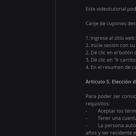
Este videotutorial pod
Canje de cupones desd
1. Ingrese al sitio web:
2. Inicie sesión con s
2. Dé clic en el botón
3. Dé clic en "Ir carr
4. En el resumen de can
Artículo 5. Elección 
Para poder ser consid
requisitos:
-	Aceptar los té
-	Tener una cuen
-	La persona autorizada por el centro educativo para recibir el premio debe ser mayor de 18 
años y ser residente 