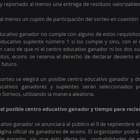
 al menos un cupón de participación del sorteo en cuestión
educativo ganador no cumple con alguno de estos requisitos
o educativo suplente número 1 sí los cumple y sino, con el 
 caso de que ni el centro educativo ganador ni los dos s
itos, ecoins se reserva el derecho de declarar desierto el s
 futuro.
sorteo se elegirá un posible centro educativo ganador y do
ucativos ganadores y suplentes serán seleccionados p
Sorteos, utilizando la manera aleatoria. 
del posible centro educativo ganador y tiempo para recl
cativo ganador se anunciará al público el 9 de septiembre d
página oficial de ganadores de ecoins. El organizador podrá 
le ganador, sin que esto afecte las  probabilidades de g