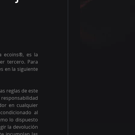
 ecoins®, es la 
r tercero. Para 
 en la siguiente 
as reglas de este 
 responsabilidad 
or en cualquier 
ondicionado al 
omo lo dispuesto 
ir la devolución 
te incumplan las 