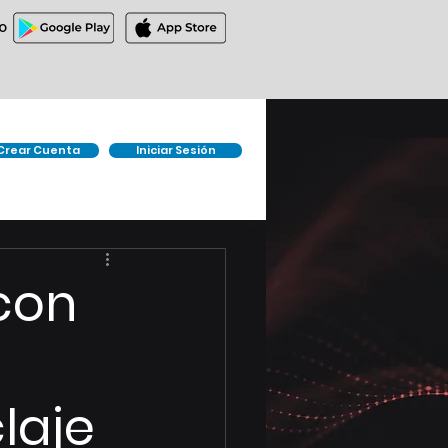
O
Crear Cuenta
Iniciar Sesión
 con
laje