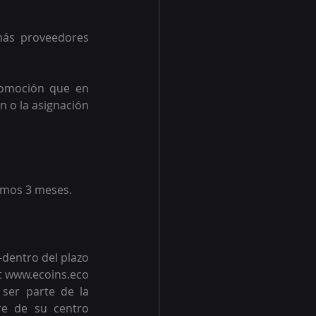
más proveedores 
romoción que en 
 o la asignación 
timos 3 meses.
dentro del plazo 
t www.ecoins.eco 
ser parte de la 
e de su centro 