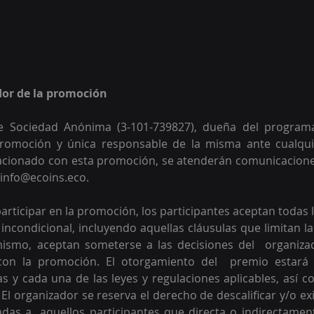
dor de la promoción 
le Sociedad Anónima (3-101-739827), dueña del programa
romoción y única responsable de la misma ante cualquie
acionado con esta promoción, se atenderán comunicaciones
 info@ecoins.eco.
articipar en la promoción, los participantes aceptan todas l
ncondicional, incluyendo aquellas cláusulas que limitan la
mismo, aceptan someterse a las decisiones del  organizad
con la promoción. El otorgamiento del  premio estará c
 y cada una de las leyes y regulaciones aplicables, así c
l organizador se reserva el derecho de descalificar y/o exig
adas a  aquellos participantes que directa o indirectamen