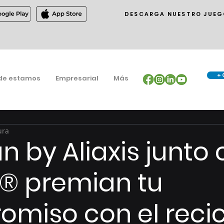
DESCARGA NUESTRO JUEG
+ 
de estamos
Empresarial
Más
ura
 by Aliaxis junto
® premian tu
miso con el recic