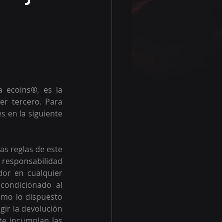
 ecoins®, es la 
r tercero. Para 
 en la siguiente 
as reglas de este 
 responsabilidad 
or en cualquier 
ondicionado al 
omo lo dispuesto 
gir la devolución 
te incumplan las 