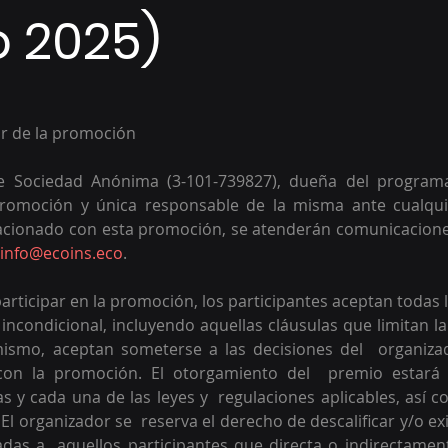
 2025)
or de la promoción 
le Sociedad Anónima (3-101-739827), dueña del programa
romoción y única responsable de la misma ante cualquie
acionado con esta promoción, se atenderán comunicaciones
info@ecoins.eco
.
articipar en la promoción, los participantes aceptan todas l
ncondicional, incluyendo aquellas cláusulas que limitan la
mismo, aceptan someterse a las decisiones del  organizad
con la promoción. El otorgamiento del  premio estará c
 y cada una de las leyes y  regulaciones aplicables, así c
l organizador se  reserva el derecho de descalificar y/o exi
adas a  aquellos participantes que directa o indirectamen