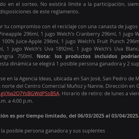
do en el sorteo. No existirá límite a la participación, sie
disposiciones de este reglamento.
 tu compromiso con el reciclaje con una canasta de jugos y j
ineapple 296ml, 1 jugo Welch’s Cranberry 296ml, 1 jugo W
 100% Juice-Apple 296ml, 1 jugo Welch’s Fruit Punch 296ml
l, 1 jugo Welch’s Uva 1892ml, 1 jugo Welch’s Uva Blanca
angria 750ml.
 Nota: los productos incluidos podrían
esta dinámica se elegirá 1 posible persona ganadora y 2 sup
rse en la Agencia Ideas, ubicada en San José, San Pedro de 
s norte del Centro Comercial Muñoz y Nanne. Dirección en 
o.gl/Xw2Q7YsBGWdPSsB5A
. Horario de retiro: de lunes a vie
.m. a 4:00 p.m. 
ción es por tiempo limitado, del 06/03/2025 al 03/04/2025
e la posible persona ganadora y sus suplentes