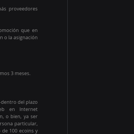
más proveedores 
romoción que en 
 o la asignación 
timos 3 meses.
dentro del plazo 
promocional– suscribirse al Programa ecoins, por medio del sitio web en Internet 
, o bien, ya ser 
sona particular, 
 de 100 ecoins y 