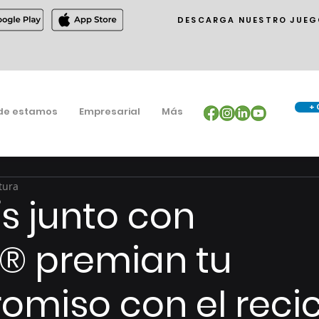
DESCARGA NUESTRO JUEG
+ 
de estamos
Empresarial
Más
tura
s junto con
® premian tu
miso con el recic