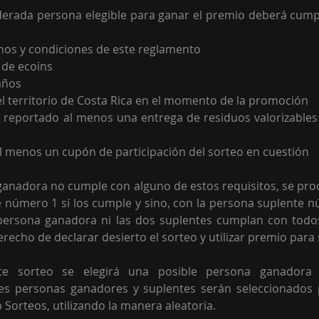
erada persona elegible para ganar el premio deberá cumpli
nos y condiciones de este reglamento
 de ecoins
años
el territorio de Costa Rica en el momento de la promoción
 reportado al menos una entrega de residuos valorizables 
l menos un cupón de participación del sorteo en cuestión
 ganadora no cumple con alguno de estos requisitos, se proce
e número 1 sí los cumple y sino, con la persona suplente n
persona ganadora ni las dos suplentes cumplan con todos 
erecho de declarar desierto el sorteo y utilizar premio para 
te sorteo se elegirá una posible persona ganadora 
les personas ganadores y suplentes serán seleccionados 
Sorteos, utilizando la manera aleatoria. 