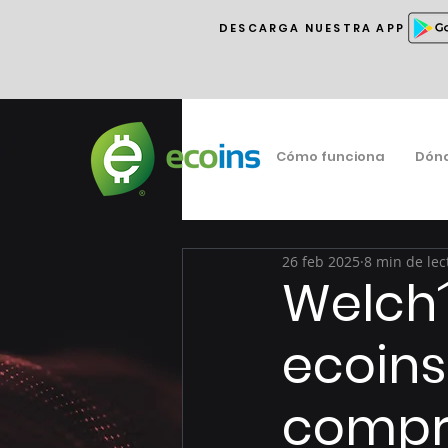
DESCARGA NUESTRA APP
Cómo funciona
Dón
26 feb 2025
8 min de lec
Welch´
ecoins
compro