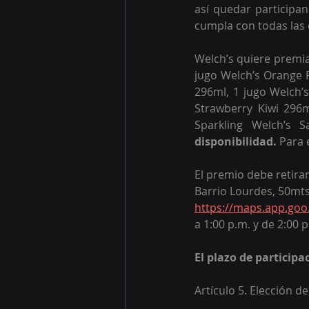
así quedar participan
cumpla con todas las 
Welch’s quiere premiar
jugo Welch’s Orange P
296ml, 1 jugo Welch’s
Strawberry Kiwi 296m
Sparkling Welch’s S
disponibilidad. 
Para 
El premio debe retira
Barrio Lourdes, 50mt
https://maps.app.go
a 1:00 p.m. y de 2:00 p
El plazo de participa
Artículo 5. Elección d