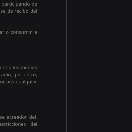
 participando de 
e de recibo del 
ar o consumir la 
todos los medios 
dio, periódico, 
nciará cualquier 
 
e acreedor del  
tricciones  del 