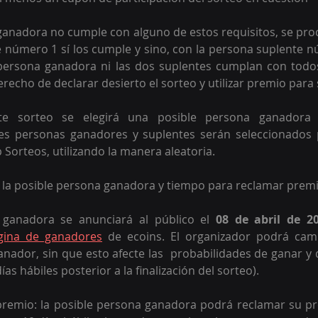
 ganadora no cumple con alguno de estos requisitos, se proce
e número 1 sí los cumple y sino, con la persona suplente n
persona ganadora ni las dos suplentes cumplan con todos 
erecho de declarar desierto el sorteo y utilizar premio para 
te sorteo se elegirá una posible persona ganadora 
les personas ganadores y suplentes serán seleccionados 
Sorteos, utilizando la manera aleatoria. 
e la posible persona ganadora y tiempo para reclamar prem
 ganadora se anunciará al público el 
08 de abril de 2
gina de ganadores
 de ecoins. El organizador podrá camb
anador, sin que esto afecte las  probabilidades de ganar y d
as hábiles posterior a la finalización del sorteo).
premio: la posible persona ganadora podrá reclamar su pr