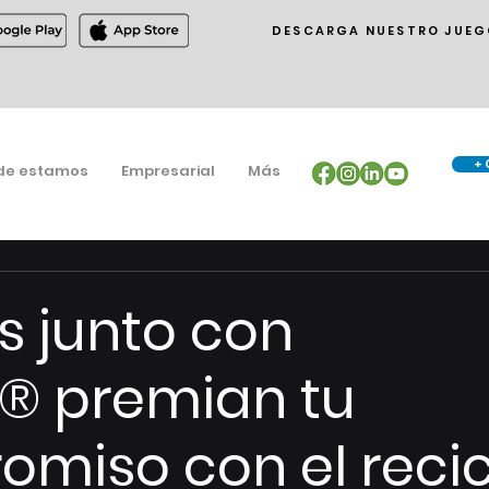
DESCARGA NUESTRO JUEG
+ 
de estamos
Empresarial
Más
s junto con
® premian tu
miso con el recic