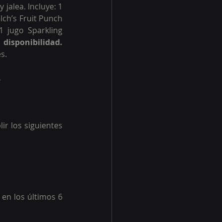
alea. Incluye: 1 
ch’s Fruit Punch 
 jugo Sparkling 
Nota: los productos incluidos podrían variar según disponibilidad. 
s. 
.
r los siguientes 
en los últimos 6 