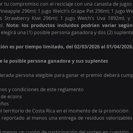
 tu compromiso con el reciclaje con una canasta de jugos y j
ineapple 296ml; 1 jugo Welch’s Grape Pet 296ml; 1 jugo Wel
s Strawberry Kiwi 296ml; 1 jugo Welch’s Uva 1892ml, y 1
l. 
elegirá una (1) posible persona ganadora y dos (2) suplente
ción es por tiempo limitado, del 02/03/2026 al 01/04/2026
 de la posible persona ganadora y sus suplentes
erada persona elegible para ganar el premio deberá cumpli
nos y condiciones de este reglamento
 de ecoins
años
el territorio de Costa Rica en el momento de la promoción
 reportado al menos una entrega de residuos valorizables 
l menos un cupón de participación del sorteo en cuestión