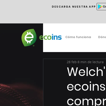
DESCARGA NUESTRA APP
Cómo funciona
Dón
28 feb
8 min de lectura
Welch'
ecoins
compro