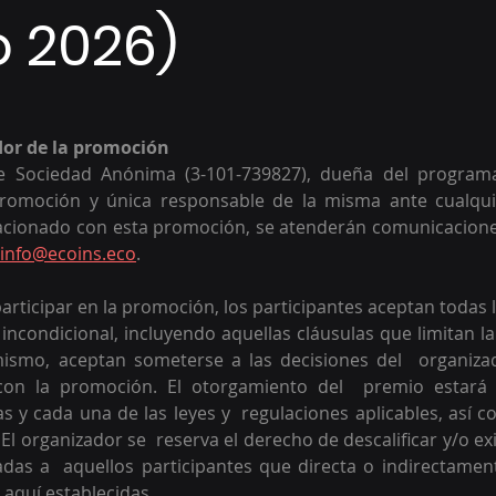
 2026)
dor de la promoción
le Sociedad Anónima (3-101-739827), dueña del programa
romoción y única responsable de la misma ante cualquie
acionado con esta promoción, se atenderán comunicaciones
info@ecoins.eco
.
articipar en la promoción, los participantes aceptan todas l
ncondicional, incluyendo aquellas cláusulas que limitan la
mismo, aceptan someterse a las decisiones del  organizad
con la promoción. El otorgamiento del  premio estará c
 y cada una de las leyes y  regulaciones aplicables, así c
l organizador se  reserva el derecho de descalificar y/o exi
adas a  aquellos participantes que directa o indirectamen
aquí establecidas. 