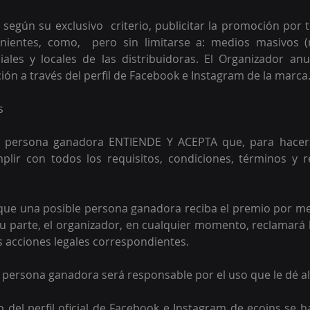
 según su exclusivo  criterio, publicitar la promoción por 
ientes, como,  pero sin limitarse a: medios masivos (ra
ciales y locales de las distribuidoras. El Organizador anu
ión a través del perfil de Facebook e Instagram de la marca.
s 
le persona ganadora ENTIENDE Y ACEPTA que, para hacers
lir con todos los requisitos, condiciones, términos y res
 
o que una posible persona ganadora reciba el premio por m
u parte, el organizador, en cualquier momento, reclamará l
s acciones legales correspondientes. 
le persona ganadora será responsable por el uso que le dé al
o del perfil oficial de Facebook e Instagram de ecoins se ha