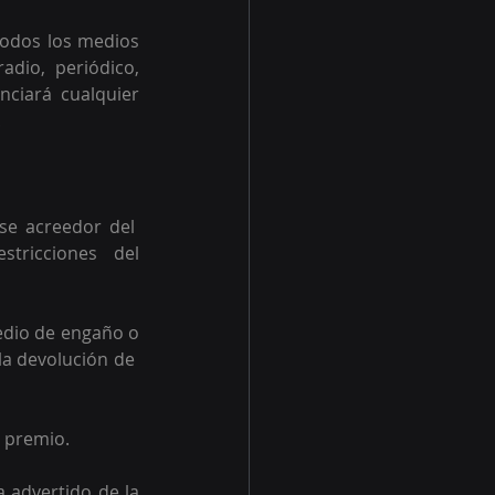
todos los medios 
dio, periódico, 
nciará cualquier 
 
e acreedor del  
tricciones  del 
edio de engaño o 
a devolución de  
 premio. 
 advertido de la 