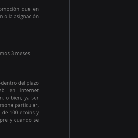
romoción que en 
 o la asignación 
timos 3 meses
dentro del plazo 
promocional– suscribirse al Programa ecoins, por medio del sitio web en Internet 
, o bien, ya ser 
sona particular, 
 de 100 ecoins y 
mpre y cuando se 