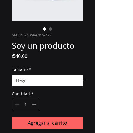
SKU: 632835642834572
Soy un producto
Precio
₡40,00
Tamaño
*
Cantidad
*
Agregar al carrito