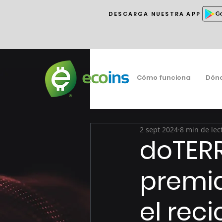
DESCARGA NUESTRA APP
Cómo funciona
Dón
2 sept 2024
8 min de lec
doTER
premi
el rec