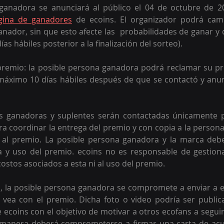
ganadora se anunciará al público el 04 de octubre de 20
gina de ganadores
 de ecoins. El organizador podrá camb
anador, sin que esto afecte las  probabilidades de ganar y d
as hábiles posterior a la finalización del sorteo).
premio: la posible persona ganadora podrá reclamar su pr
máximo 10 días hábiles después de que se contactó y anunc
as ganadoras y suplentes serán contactadas únicamente 
ra coordinar la entrega del premio y con copia a la persona
al premio. La posible persona ganadora y la marca debe
a y uso del premio. ecoins no es responsable de gestiona
ostos asociados a esta ni al uso del premio. 
o, la posible persona ganadora se compromete a enviar a e
 vea con el premio. Dicha foto o video podría ser public
e ecoins con el objetivo de motivar a otros ecofans a seguir
l manera deberá comprometerse a firmar una carta de acus