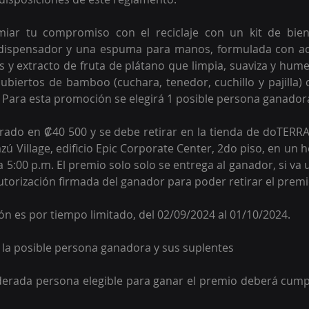
iar tu compromiso con el reciclaje con un kit de biene
 dispensador y una espuma para manos, formulada con acei
 y extracto de fruta de plátano que limpia, suaviza y humect
biertos de bamboo (cuchara, tenedor, cuchillo y pajilla) 
e. Para esta promoción se elegirá 1 posible persona ganadora
rado en ₡40 500 y se debe retirar en la tienda de doTERRA
zú Village, edificio Epic Corporate Center, 2do piso, en un h
a 5:00 p.m. El premio solo solo se entrega al ganador, si va
autorización firmada del ganador para poder retirar el premi
ión es por tiempo limitado, del 02/09/2024 al 01/10/2024.
e la posible persona ganadora y sus suplentes
erada persona elegible para ganar el premio deberá cumpli