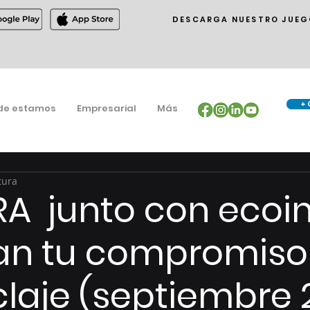
DESCARGA NUESTRO JUEG
+ 
de estamos
Empresarial
Más
tura
RA junto con ecoi
an tu compromiso
iclaje (septiembre