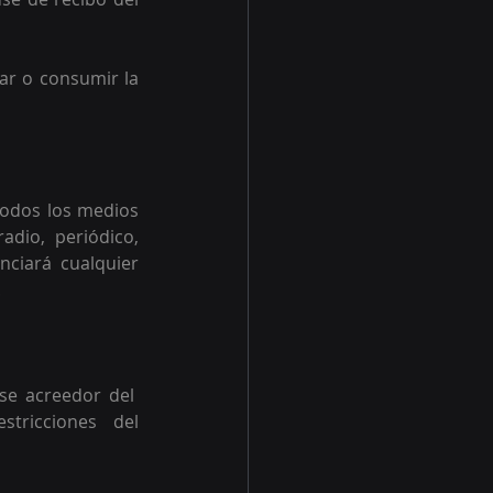
ar o consumir la 
todos los medios 
dio, periódico, 
nciará cualquier 
 
e acreedor del  
tricciones  del 