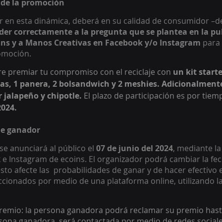
 de la promoción 
r en esta dinámica, deberá en su calidad de consumidor –de
er correctamente a la pregunta que se plantea en la pub
oins y a Manos Creativas en Facebook y/o Instagram
 para
omoción. 
e premiar tu compromiso con el reciclaje con 
un kit start
cas, 1 panera, 2 bolsandwich y 2 meshies. Adicionalmente
 jalapeño y chipotle. 
El plazo de participación es por tiemp
024. 
de ganador 
e anunciará al público el 
07 de junio del 2024
, mediante la
 e Instagram de ecoins. El organizador podrá cambiar la fe
sto afecte las  probabilidades de ganar y de hacer efectivo 
cionados por medio de una plataforma online, utilizando l
premio: la persona ganadora podrá reclamar su premio hast
sona ganadora, será contactada por medio de redes sociale