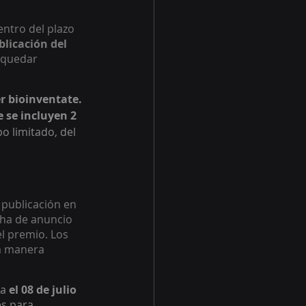
ntro del plazo 
licación del 
 quedar 
er bioinventate. 
 se incluyen 2 
o limitado, del 
 publicación en 
cha de anuncio 
el premio. Los 
a manera  
a 
el 08 de julio 
s para 