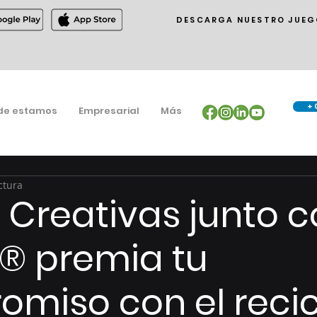
DESCARGA NUESTRO JUEG
+ 
de estamos
Empresarial
Más
ctura
Creativas junto c
® premia tu
miso con el recic