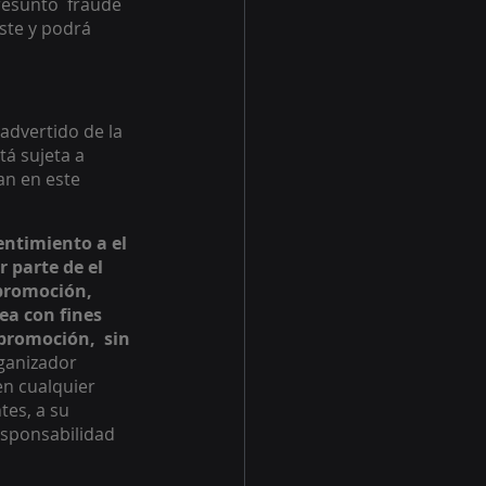
esunto  fraude 
ste y podrá 
advertido de la 
tá sujeta a 
an en este 
ntimiento a el  
 parte de el 
promoción,  
ea con fines 
promoción,  sin 
ganizador 
en cualquier 
es, a su 
responsabilidad 