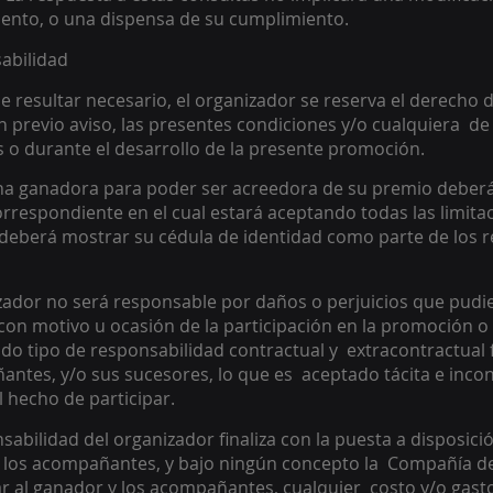
mento, o una dispensa de su cumplimiento.
abilidad 
e resultar necesario, el organizador se reserva el derecho d
in previo aviso, las presentes condiciones y/o cualquiera  de 
 o durante el desarrollo de la presente promoción. 
na ganadora para poder ser acreedora de su premio deberá
rrespondiente en el cual estará aceptando todas las limitac
eberá mostrar su cédula de identidad como parte de los re
zador no será responsable por daños o perjuicios que pudiere
 motivo u ocasión de la participación en la promoción o d
o tipo de responsabilidad contractual y  extracontractual f
antes, y/o sus sucesores, lo que es  aceptado tácita e inco
l hecho de participar. 
sabilidad del organizador finaliza con la puesta a disposici
o los acompañantes, y bajo ningún concepto la  Compañía d
r al ganador y los acompañantes, cualquier  costo y/o gast