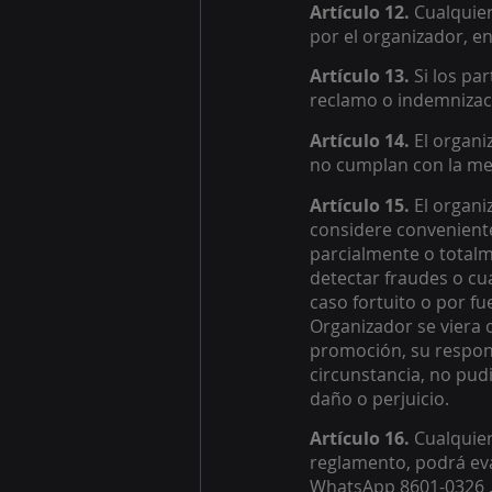
Artículo 12. 
Cualquier
por el organizador, en
Artículo 13. 
Si los pa
reclamo o indemnizaci
Artículo 14.
 El organ
no cumplan con la mec
Artículo 15.
 El organ
considere conveniente
parcialmente o totalm
detectar fraudes o cua
caso fortuito o por fu
Organizador se viera
promoción, su respons
circunstancia, no pudi
daño o perjuicio. 
Artículo 16. 
Cualquier
reglamento, podrá eva
WhatsApp 8601-0326 . 