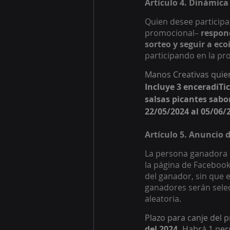
Artículo 4. Dinámica
Quien desee participa
promocional– 
respond
sorteo y seguir a ec
participando en la pr
Manos Creativas quier
Incluye 3 enceradiTi
salsas picantes sabor
22/05/2024 al 05/06/2
Artículo 5. Anuncio 
La persona ganadora s
la página de Facebook
del ganador, sin que e
ganadores serán selec
aleatoria. 
Plazo para canje del 
del 2024. 
Habrá 1 per