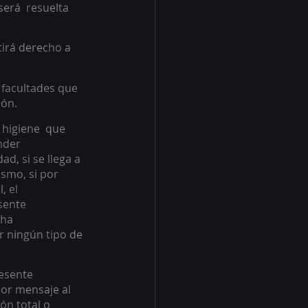
erá  resuelta 
tirá derecho a 
 facultades que 
ón. 
 higiene  que 
nder 
, si se llega a 
smo, si por 
, el 
sente 
ha 
r ningún tipo de 
esente 
or mensaje al 
ón total o 