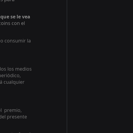
que se le vea 
oins con el 
 o consumir la 
dos los medios 
eriódico, 
rá cualquier 
  premio, 
del presente 