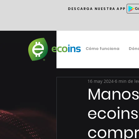
DESCARGA NUESTRA APP
Cómo funciona
Dón
16 may 2024
6 min de le
Manos 
ecoins
compro