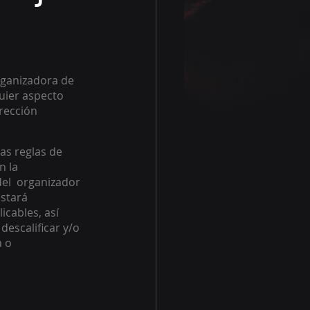
rganizadora de 
uier aspecto 
rección 
as reglas de 
 la 
el  organizador 
stará 
cables, así 
escalificar y/o 
 o 