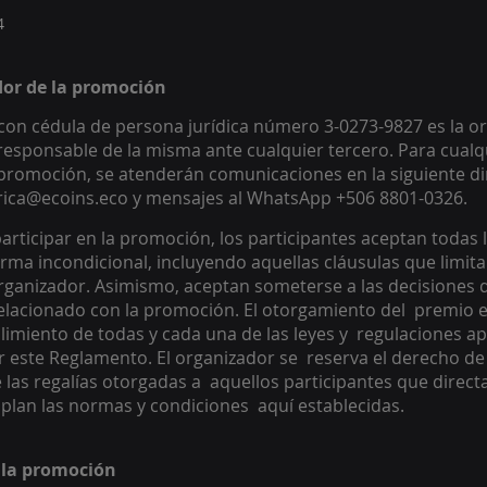
4
dor de la promoción 
on cédula de persona jurídica número 3-0273-9827 es la o
responsable de la misma ante cualquier tercero. Para cualq
promoción, se atenderán comunicaciones en la siguiente di
arica@ecoins.eco y mensajes al WhatsApp +506 8801-0326.
articipar en la promoción, los participantes aceptan todas l
rma incondicional, incluyendo aquellas cláusulas que limitan
rganizador. Asimismo, aceptan someterse a las decisiones d
elacionado con la promoción. El otorgamiento del  premio e
miento de todas y cada una de las leyes y  regulaciones apli
 este Reglamento. El organizador se  reserva el derecho de d
e las regalías otorgadas a  aquellos participantes que directa
lan las normas y condiciones  aquí establecidas. 
e la promoción