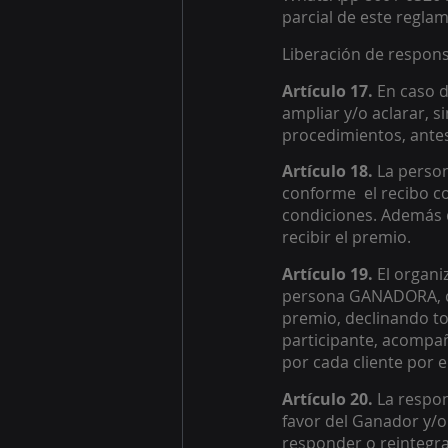
parcial de este regla
Liberación de respons
Artículo 17.
 En caso d
ampliar y/o aclarar, s
procedimientos, antes
Artículo 18.
 La perso
conforme  el recibo co
condiciones. Además d
recibir el premio. 
Artículo 19.
 El organi
persona GANADORA, con
premio, declinando tod
participante, acompañ
por cada cliente por e
Artículo 20.
 La respon
favor del Ganador y/
responder o reintegra