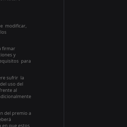
e  modificar, 
los 
 firmar 
iones y  
quisitos  para 
 sufrir  la 
el uso del 
rente al 
ndicionalmente 
ón del premio a 
eberá 
o en que estos 