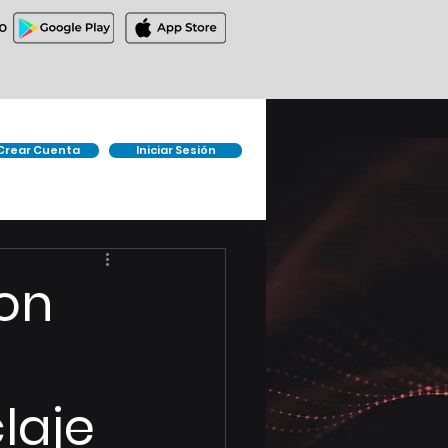
O
Crear Cuenta
Iniciar Sesión
on
laje