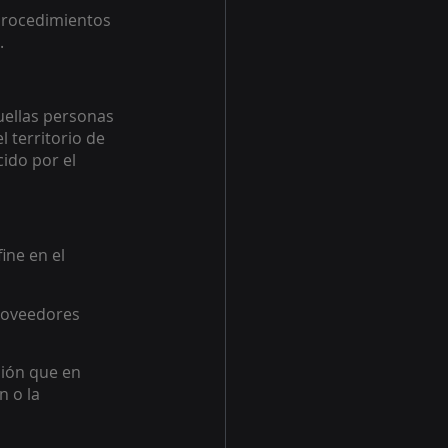
 procedimientos 
.
uellas personas 
 territorio de 
ido por el 
ine en el 
roveedores 
ión que en 
 o la 