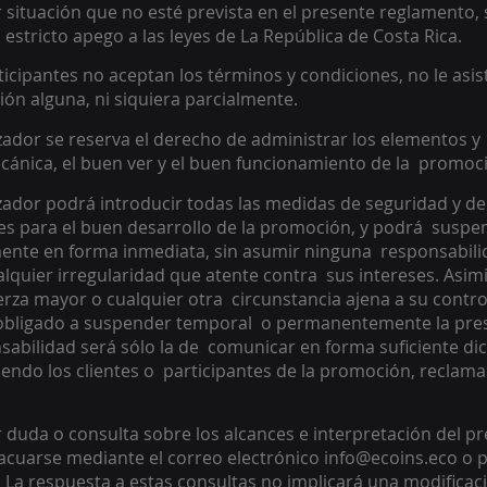
 situación que no esté prevista en el presente reglamento, s
 estricto apego a las leyes de La República de Costa Rica. 
rticipantes no aceptan los términos y condiciones, no le asis
ón alguna, ni siquiera parcialmente. 
izador se reserva el derecho de administrar los elementos y 
ánica, el buen ver y el buen funcionamiento de la  promoci
izador podrá introducir todas las medidas de seguridad y de
s para el buen desarrollo de la promoción, y podrá  suspe
ente en forma inmediata, sin asumir ninguna  responsabilidad
lquier irregularidad que atente contra  sus intereses. Asimi
erza mayor o cualquier otra  circunstancia ajena a su control
 obligado a suspender temporal  o permanentemente la pre
abilidad será sólo la de  comunicar en forma suficiente dic
endo los clientes o  participantes de la promoción, reclama
 duda o consulta sobre los alcances e interpretación del pr
cuarse mediante el correo electrónico info@ecoins.eco o p
La respuesta a estas consultas no implicará una modificaci