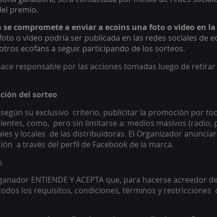
el premio. 
se compromete a enviar a ecoins una foto o video en la 
foto o video podría ser publicada en las redes sociales de ec
otros ecofans a seguir participando de los sorteos.
hace responsable por las acciones tomadas luego de retirar
ción del sorteo
según su exclusivo  criterio, publicitar la promoción por to
entes, como,  pero sin limitarse a: medios masivos (radio, p
iales y locales  de las distribuidoras. El Organizador anuncia
ón  a través del perfil de Facebook de la marca. 
s 
 ganador ENTIENDE Y ACEPTA que, para hacerse acreedor del
dos los requisitos, condiciones, términos y restricciones  