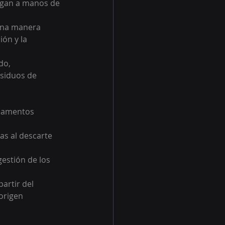
egan a manos de 
una manera 
ión y la 
do, 
siduos de 
icamentos 
as al descarte 
estión de los 
artir del 
origen 