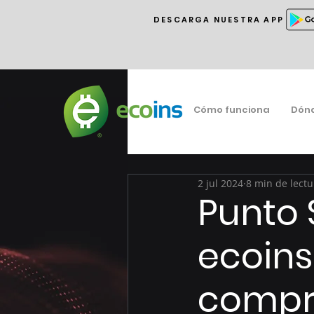
DESCARGA NUESTRA APP
Cómo funciona
Dón
2 jul 2024
8 min de lectu
Punto 
ecoins
compro