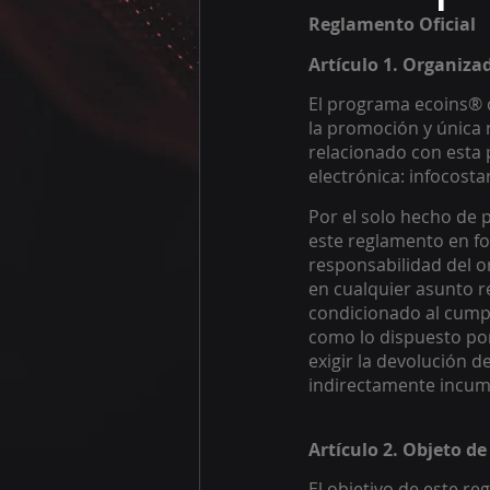
Reglamento Oficial 
Artículo 1. Organiza
El programa ecoins® c
la promoción y única 
relacionado con esta 
electrónica: infocost
Por el solo hecho de p
este reglamento en fo
responsabilidad del o
en cualquier asunto r
condicionado al cumpli
como lo dispuesto por
exigir la devolución d
indirectamente incump
Artículo 2. Objeto d
El objetivo de este re