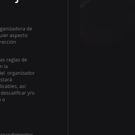
rganizadora de 
uier aspecto 
rección 
as reglas de 
 la 
el  organizador 
stará 
cables, así 
escalificar y/o 
 o 
 procedimientos 