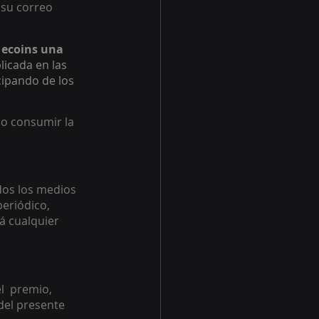
su correo 
 ecoins una 
licada en las 
cipando de los 
 o consumir la 
dos los medios 
eriódico, 
rá cualquier 
  premio, 
del presente 