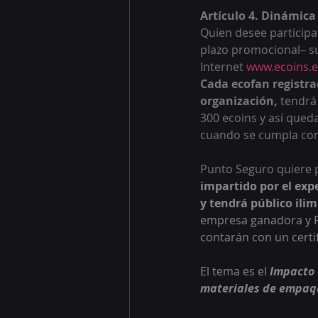
Artículo 4. Dinámica
Quien desee participa
plazo promocional– su
Internet
 www.ecoins.
Cada ecofan registra
organización,
 tendrá
300 ecoins y así queda
cuando se cumpla con 
Punto Seguro quiere p
impartido por el exp
y tendrá público ilim
empresa ganadora y Pu
contarán con un certif
El tema es el 
Impacto 
materiales de empaq