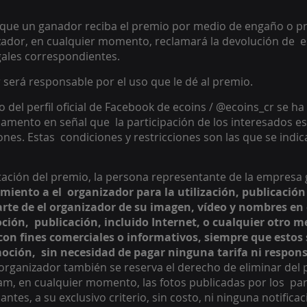
 que un ganador reciba el premio por medio de engaño o pr
izador, en cualquier momento, reclamará la devolución de  e
gales correspondientes. 
 será responsable por el uso que le dé al premio. 
 del perfil oficial de Facebook de ecoins / @ecoins_cr se ha 
lamento en señal que  la participación de los interesados es
ones. Estas  condiciones y restricciones son las que se indic
ptación del premio, la persona representante de la empresa
miento a el  organizador para la utilización, publicación
parte de el organizador de su imagen, vídeo y nombres en 
ión,  publicación, incluido Internet, o cualquier otro me
con fines comerciales o informativos, siempre que estos 
oción,  sin necesidad de pagar ninguna tarifa ni respons
 organizador también se reserva el derecho de eliminar del p
am, en cualquier momento, las fotos publicadas por los  par
es, a su exclusivo criterio, sin costo, ni ninguna notificaci