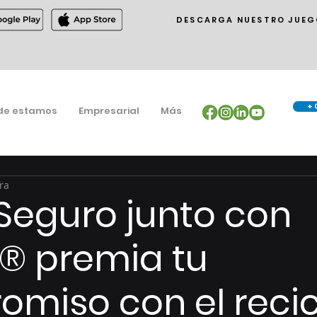
DESCARGA NUESTRO JUEG
+ 
de estamos
Empresarial
Más
ra
Seguro junto con
® premia tu
miso con el recic