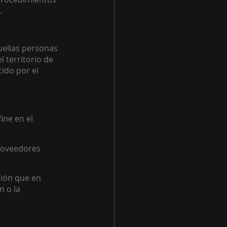
.
uellas personas 
 territorio de 
ido por el 
ine en el 
roveedores 
ión que en 
 o la 