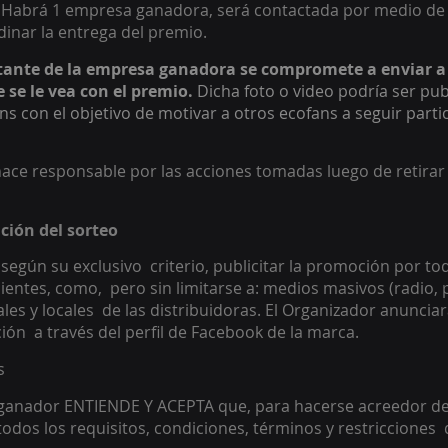
 Habrá 1 empresa ganadora, será contactada por medio de 
inar la entrega del premio. 
tante de la empresa ganadora se compromete a enviar a
e se le vea con el premio.
 Dicha foto o video podría ser pub
ns con el objetivo de motivar a otros ecofans a seguir parti
hace responsable por las acciones tomadas luego de retirar
ción del sorteo
según su exclusivo  criterio, publicitar la promoción por to
entes, como,  pero sin limitarse a: medios masivos (radio, p
iales y locales  de las distribuidoras. El Organizador anuncia
ón  a través del perfil de Facebook de la marca. 
s 
 ganador ENTIENDE Y ACEPTA que, para hacerse acreedor del
dos los requisitos, condiciones, términos y restricciones  