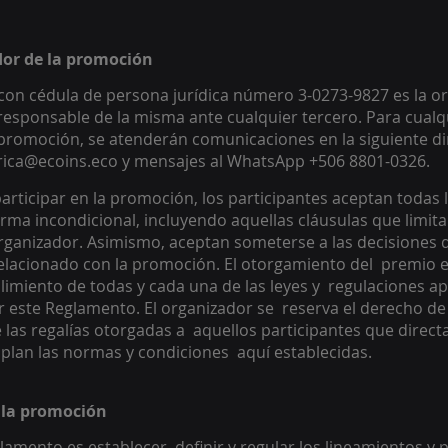
dor de la promoción 
on cédula de persona jurídica número 3-0273-9827 es la o
responsable de la misma ante cualquier tercero. Para cualq
promoción, se atenderán comunicaciones en la siguiente di
arica@ecoins.eco y mensajes al WhatsApp +506 8801-0326.
articipar en la promoción, los participantes aceptan todas l
rma incondicional, incluyendo aquellas cláusulas que limitan
rganizador. Asimismo, aceptan someterse a las decisiones d
elacionado con la promoción. El otorgamiento del  premio e
miento de todas y cada una de las leyes y  regulaciones apli
 este Reglamento. El organizador se  reserva el derecho de d
e las regalías otorgadas a  aquellos participantes que directa
lan las normas y condiciones  aquí establecidas. 
e la promoción
glamento es establecer, definir y regular los lineamientos y