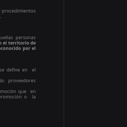
y procedimientos 
.
uellas  personas 
 el territorio de 
conocido por el 
e define en  el 
ás  proveedores 
omoción que  en 
romoción o  la 