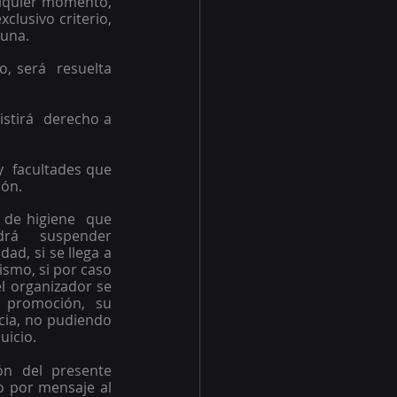
alquier momento, 
lusivo criterio, 
guna. 
, será  resuelta 
stirá  derecho a 
  facultades que 
ón. 
de higiene  que 
drá  suspender 
d, si se llega a 
smo, si por caso 
l organizador se 
promoción, su 
cia, no pudiendo 
uicio. 
n del presente 
o por mensaje al