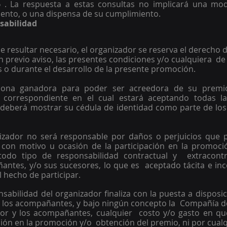
6
 . La respuesta a estas consultas no implicará una modif
mento, o una dispensa de su cumplimiento.
sabilidad 
e resultar necesario, el organizador se reserva el derecho d
in previo aviso, las presentes condiciones y/o cualquiera  de 
 o durante el desarrollo de la presente promoción. 
sona ganadora para poder ser acreedora de su premio
correspondiente en el cual estará aceptando todas las 
deberá mostrar su cédula de identidad como parte de los r
izador no será responsable por daños o perjuicios que pud
on motivo u ocasión de la participación en la promoció
odo tipo de responsabilidad contractual y  extracontra
antes, y/o sus sucesores, lo que es  aceptado tácita e in
l hecho de participar. 
sabilidad del organizador finaliza con la puesta a disposic
o los acompañantes, y bajo ningún concepto la  Compañía d
dor y los acompañantes, cualquier  costo y/o gasto en que
ión en la promoción y/o  obtención del premio, ni por cualq