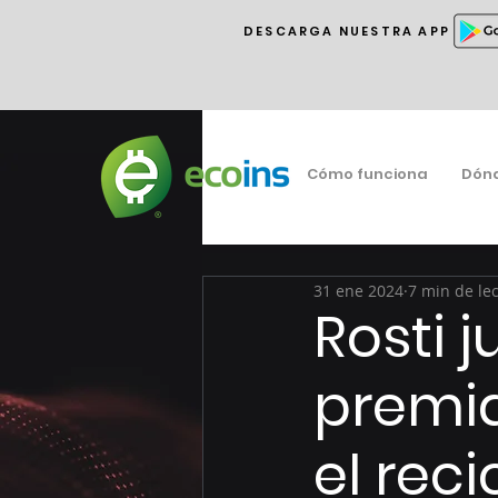
DESCARGA NUESTRA APP
Cómo funciona
Dón
31 ene 2024
7 min de le
Rosti 
premi
el reci