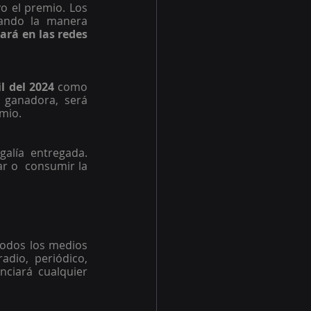
o el premio. Los 
ndo la manera  
rá en las redes 
l del 2024 
como 
ganadora, será 
mio. 
alía  entregada. 
r o  consumir la 
todos los medios 
dio, periódico, 
nciará cualquier 