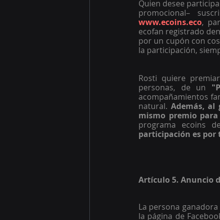
Quien desee participa
promocional– susc
www.ecoins.eco
, pa
ecofan registrado den
por un cupón con cos
la participación, sie
Rosti quiere premia
personas, de un 
"
acompañamientos famil
natural. 
Además, al g
mismo premio para e
programa ecoins de
participación es por 
Artículo 5. Anuncio 
La persona ganadora s
la página de Facebook