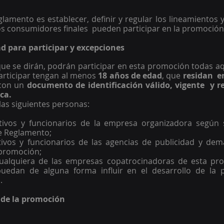
eglamento es establecer, definir y regular los lineamientos 
os consumidores finales  pueden participar en la promoción
dad para participar y excepciones 
ue se dirán, podrán participar en esta promoción todas aq
rticipar tengan al menos 
18 años de edad
, que 
residan  en
con un 
documento de identificación válido, vigente  y re
a.  
as siguientes personas:  
tivos y funcionarios de la empresa organizadora según s
e Reglamento;  
ivos y funcionarios de las agencias de publicidad y dem
promoción;  
cualquiera de las empresas copatrocinadoras de esta pr
uedan de alguna forma influir en el desarrollo de la p
. 
 de la promoción 