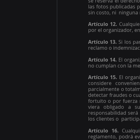
se reserva el derecho
las fotos publicadas p
sin costo, ni  ninguna
Artículo 12. 
Cualquie
por el organizador, en
Artículo 13. 
Si los pa
reclamo o indemnizaci
Artículo 14. 
El organi
no cumplan con la mec
Artículo 15. 
El organ
considere convenie
parcialmente o totalm
detectar fraudes o cua
fortuito o por fuerza
viera obligado a s
responsabilidad será 
los clientes o  partic
Artículo 16. 
Cualqu
reglamento, podrá ev