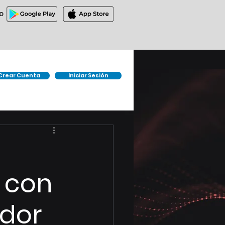
O
Crear Cuenta
Iniciar Sesión
 con
ador