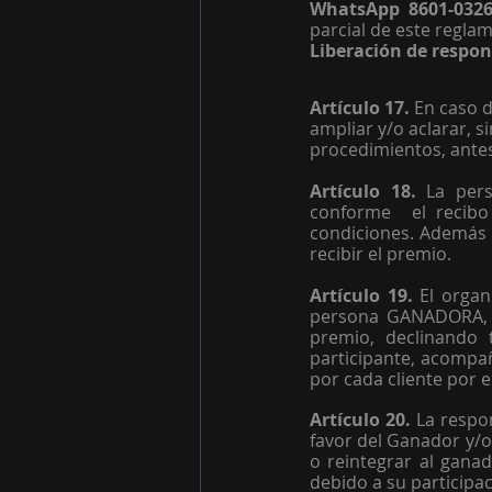
WhatsApp 8601-032
parcial de este regla
Liberación de respon
Artículo 17. 
En caso d
ampliar y/o aclarar, s
procedimientos, antes
Artículo 18. 
La per
conforme  el recibo 
condiciones. Además 
recibir el premio. 
Artículo 19. 
El organ
persona GANADORA, c
premio, declinando t
participante, acompañ
por cada cliente por e
Artículo 20. 
La respon
favor del Ganador y/
o reintegrar al gana
debido a su participac