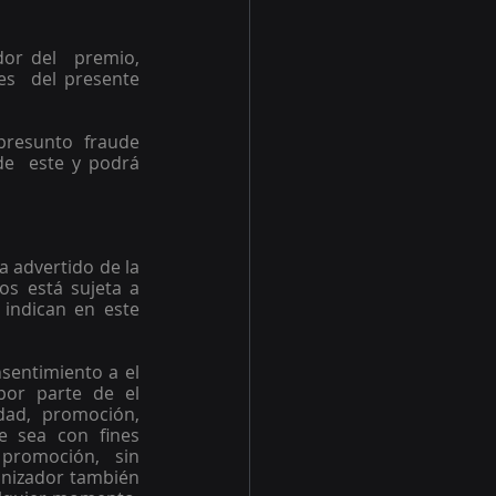
or del  premio, 
es  del presente 
resunto  fraude 
e  este y podrá 
a advertido de la 
os está sujeta a 
 indican en este 
entimiento a el  
por parte de el 
d, promoción,  
e sea con fines 
promoción,  sin 
anizador también 