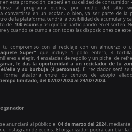
r en esta promoción, deberá en su calidad de consumidor –
ribirse al programa ecoins, por medio del sitio w
ra convertirse en un ecofan, o bien, ya ser parte de la p
tro de la plataforma, tendrá la posibilidad de acumular y ca
to de
  100 ecoins
 y así quedar participando en el sorteo. No 
mpre y cuando se cumpla con todas las disposiciones de este
r tu compromiso con el reciclaje con un almuerzo o u
Paquete Super" 
que incluye 1 pollo entero, 4 tortill
iares a elegir, 4 ensaladas de repollo y un pichel de refre
anar, le das la oportunidad a un reciclador de tu zon
l/ella y su burbuja (4 personas).
 El reciclador será sel
 forma aleatoria entre los centros de acopio aliado
tiempo limitado, del 02/02/2024 al 29/02/2024. 
de ganador 
e anunciará al público el
 04 de marzo del 2024
, mediante 
 e Instagram de ecoins. El organizador podrá cambiar la 