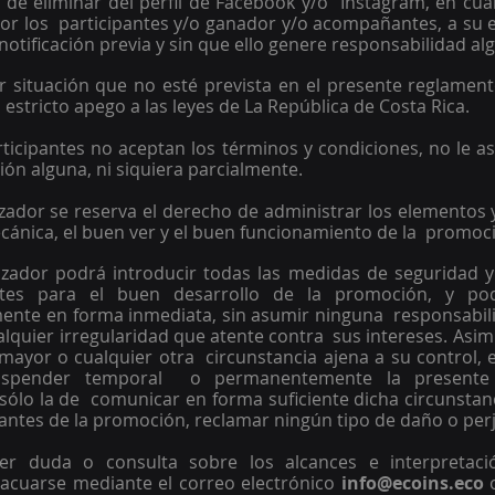
 de eliminar del perfil de Facebook y/o  Instagram, en cu
or los  participantes y/o ganador y/o acompañantes, a su exc
 notificación previa y sin que ello genere responsabilidad al
r situación que no esté prevista en el presente reglamento
 estricto apego a las leyes de La República de Costa Rica. 
rticipantes no aceptan los términos y condiciones, no le asi
ón alguna, ni siquiera parcialmente. 
zador se reserva el derecho de administrar los elementos y
ánica, el buen ver y el buen funcionamiento de la  promoci
izador podrá introducir todas las medidas de seguridad y 
ntes para el buen desarrollo de la promoción, y po
ente en forma inmediata, sin asumir ninguna  responsabilida
lquier irregularidad que atente contra  sus intereses. Asimi
 mayor o cualquier otra  circunstancia ajena a su control, e
uspender temporal  o permanentemente la presente 
sólo la de  comunicar en forma suficiente dicha circunstan
ipantes de la promoción, reclamar ningún tipo de daño o perj
ier duda o consulta sobre los alcances e interpretació
acuarse mediante el correo electrónico 
info@ecoins.eco 