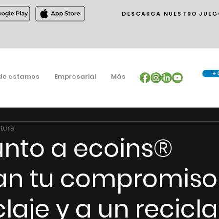
DESCARGA NUESTRO JUEG
+ 
de estamos
Empresarial
Más
ctura
junto a ecoins®
an tu compromiso
claje y a un recicl