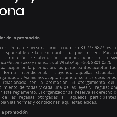
zona
dor de la promoción 
con cédula de persona jurídica número 3-0273-9827  es la 
 responsable de la misma ante cualquier tercero. Para cu
a promoción, se atenderán comunicaciones en la sigui
arica@ecoins.eco y mensajes al WhatsApp +506 8801-0326.
participar en la promoción, los participantes aceptan toda
forma incondicional, incluyendo aquellas cláusulas q
rganizador. Asimismo, aceptan someterse a las decisiones 
 relacionado con la promoción. El otorgamiento del 
imiento de todas y cada una de las leyes y  regulaciones
 este reglamento. El organizador se  reserva el derecho de 
n de las regalías otorgadas a  aquellos participantes
lan las normas y condiciones  aquí establecidas. 
e la promoción