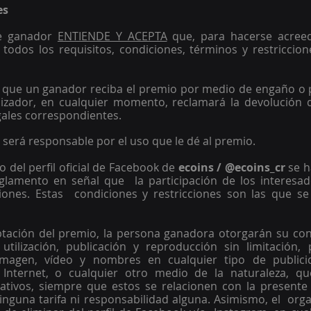
s 
le ganador 
ENTIENDE Y ACEPTA
 que, para hacerse acreed
odos los requisitos, condiciones, términos y restriccion
o que un ganador reciba el premio por medio de engaño o p
nizador, en cualquier momento, reclamará la devolución d
gales correspondientes. 
r será responsable por el uso que le dé al premio. 
 del perfil oficial de Facebook de
 ecoins / @ecoins_cr
 se h
glamento en señal que  la participación de los interesad
iones. Estas  condiciones y restricciones son las que se
ptación del premio, la persona ganadora otorgarán su cons
utilización, publicación y reproducción sin limitación, 
magen, vídeo y nombres en cualquier tipo de publicida
o Internet, o cualquier otro medio de la naturaleza, qu
ativos, siempre que estos se relacionen con la presente 
nguna tarifa ni responsabilidad alguna. Asimismo, el  org