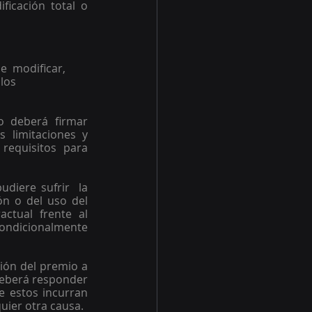
icación total o 
e  modificar, 
los 
 deberá firmar 
limitaciones y  
equisitos  para 
iere sufrir  la 
n o del uso del 
ctual frente al 
condicionalmente 
ión del premio a 
eberá responder 
 estos incurran 
uier otra causa. 